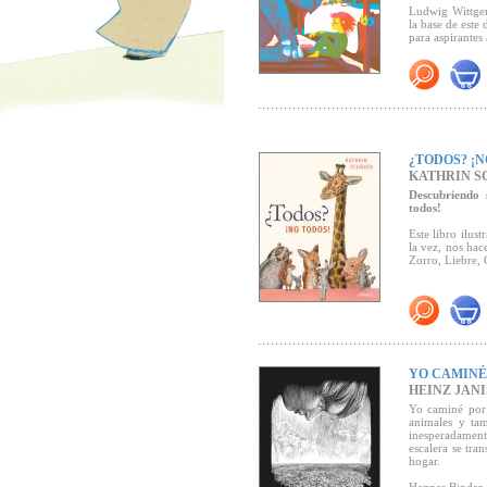
Ludwig Wittgen
la base de este
para aspirantes 
Premio Troisdo
¿TODOS? ¡N
KATHRIN S
Descubriendo 
todos!
Este libro ilus
la vez, nos hac
Zorro, Liebre, 
YO CAMINÉ
HEINZ JAN
Yo caminé por 
animales y ta
inesperadament
escalera se tr
hogar.