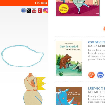
Mi cesta
OSO DE CI
KATJA GE
La vuelta al b
lleno de las id
el bosque e in
pensar cómo de
LUDWIG Y 
NOEMI SCH
Ludwig afirma 
los rincones, 
puede haber al