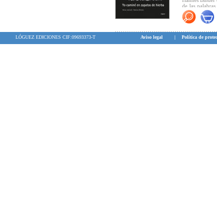
Hannes Binder c
de las palabras
lleva más allá d
LÓGUEZ EDICIONES CIF:09693373-T
Aviso legal
|
Política de prote