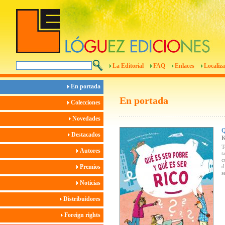
La Editorial
FAQ
Enlaces
Localiza
En portada
En portada
Colecciones
Novedades
Destacados
T
Autores
t
c
Premios
d
s
Noticias
Distribuidores
Foreign rights