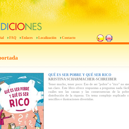
ial
FAQ
Enlaces
Localización
Contacto
portada
QUÉ ES SER POBRE Y QUÉ SER RICO
KRISTINA SCHARMACHER-SCHREIBER
Tener mucho, tener poco: Eso de ser "pobre" o "rico" no sie
tan claro. Este libro ofrece respuestas a preguntas nada fác
cuáles son las causas y las consecuencias de la pobr
distribución de la riqueza. Un tema complejo explicado c
sencillos e ilustraciones divertidas.