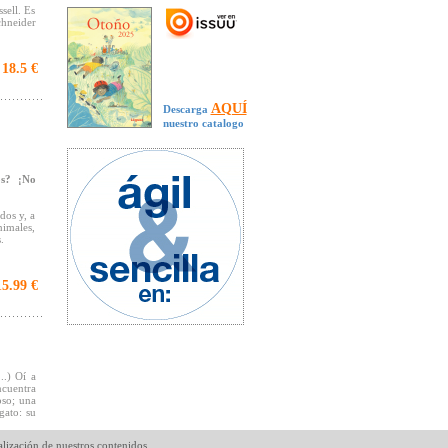
sell. Es
chneider
18.5 €
AQUÍ
Descarga
nuestro catalogo
os? ¡No
dos y, a
nimales,
.
5.99 €
..) Oí a
cuentra
oso; una
gato: su
alización de nuestros contenidos.