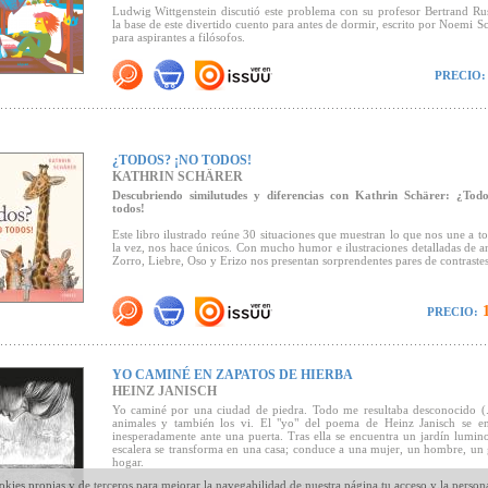
Ludwig Wittgenstein discutió este problema con su profesor Bertrand Rus
la base de este divertido cuento para antes de dormir, escrito por Noemi S
para aspirantes a filósofos.
Premio Troisdorf al Libro Ilustrado 2025
PRECIO:
¿TODOS? ¡NO TODOS!
KATHRIN SCHÄRER
Descubriendo similutudes y diferencias con Kathrin Schärer: ¿Tod
todos!
Este libro ilustrado reúne 30 situaciones que muestran lo que nos une a to
la vez, nos hace únicos. Con mucho humor e ilustraciones detalladas de a
Zorro, Liebre, Oso y Erizo nos presentan sorprendentes pares de contrastes
1
PRECIO:
YO CAMINÉ EN ZAPATOS DE HIERBA
HEINZ JANISCH
Yo caminé por una ciudad de piedra. Todo me resultaba desconocido (.
animales y también los vi. El "yo" del poema de Heinz Janisch se en
inesperadamente ante una puerta. Tras ella se encuentra un jardín lumin
escalera se transforma en una casa; conduce a una mujer, un hombre, un 
hogar.
okies propias y de terceros para mejorar la navegabilidad de nuestra página,tu acceso y la person