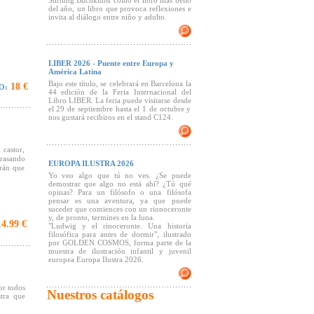
Stiftung Buchkunst como el libro más bello
del año, un libro que provoca reflexiones e
invita al diálogo entre niño y adulto.
LIBER 2026 - Puente entre Europa y
América Latina
Bajo este título, se celebrará en Barcelona la
18 €
O:
44 edición de la Feria Internacional del
Libro LIBER. La feria puede visitarse desde
el 29 de septiembre hasta el 1 de octubre y
nos gustará recibiros en el stand C124.
 castor,
rrasando
EUROPA ILUSTRA 2026
drán que
Yo veo algo que tú no ves. ¿Se puede
demostrar que algo no está ahí? ¿Tú qué
opinas? Para un filósofo o una filósofa
pensar es una aventura, ya que puede
suceder que comiences con un rionoceronte
y, de pronto, termines en la luna.
4.99 €
"Ludwig y el rinoceronte. Una historia
filosófica para antes de dormir", ilustrado
por GOLDEN COSMOS, forma parte de la
muestra de ilustración infantil y juvenil
europea Europa Ilustra 2026.
or todos
Nuestros catálogos
tra que