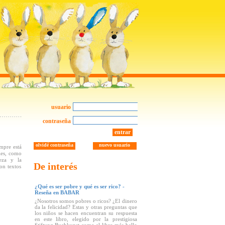
usuario
contraseña
entrar
olvidé contraseña
nuevo usuario
mpre está
iles, como
eza y la
De interés
on textos
¿Qué es ser pobre y qué es ser rico? -
Reseña en BABAR
¿Nosotros somos pobres o ricos? ¿El dinero
da la felicidad? Estas y otras preguntas que
los niños se hacen encuentran su respuesta
en este libro, elegido por la prestigiosa