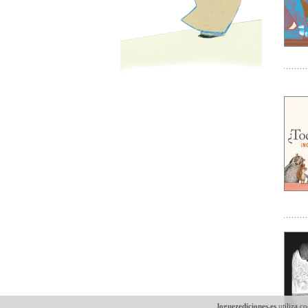
loguezediciones.es
utiliza co