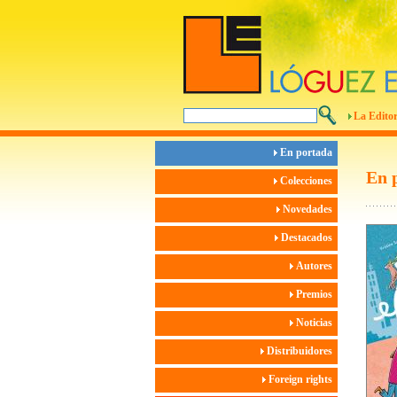
La Editor
En portada
En 
Colecciones
Novedades
Destacados
Autores
Premios
Noticias
Distribuidores
Foreign rights