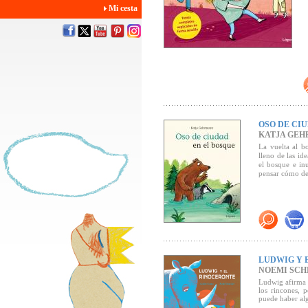
Mi cesta
OSO DE CI
KATJA GE
La vuelta al b
lleno de las id
el bosque e in
pensar cómo de
LUDWIG Y 
NOEMI SCH
Ludwig afirma 
los rincones, 
puede haber al