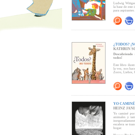
Ludwig Wittgen
la base de este
para aspirantes 
Premio Troisdo
¿TODOS? ¡N
KATHRIN S
Descubriendo 
todos!
Este libro ilus
la vez, nos hac
Zorro, Liebre, 
YO CAMINÉ
HEINZ JAN
Yo caminé por 
animales y ta
inesperadament
escalera se tr
hogar.