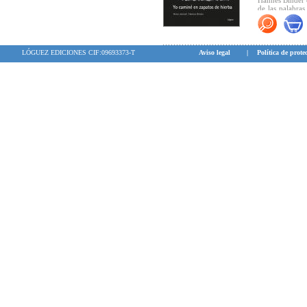
Hannes Binder c
de las palabras
lleva más allá d
LÓGUEZ EDICIONES CIF:09693373-T
Aviso legal
|
Política de prote