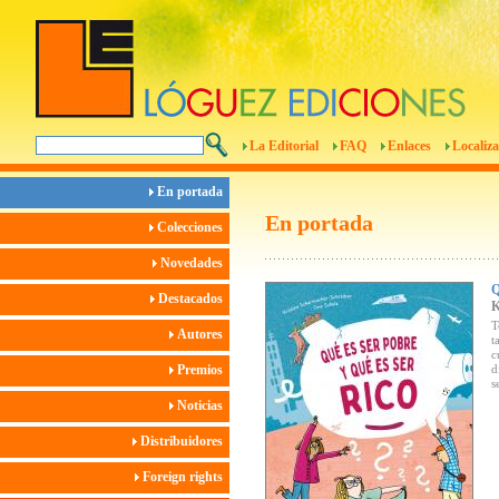
La Editorial
FAQ
Enlaces
Localiza
En portada
En portada
Colecciones
Novedades
Destacados
T
Autores
t
c
Premios
d
s
Noticias
Distribuidores
Foreign rights