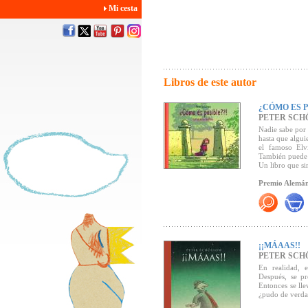
Mi cesta
Libros de este autor
¿CÓMO ES P
PETER SCH
Nadie sabe por 
hasta que algui
el famoso Elvi
También puede 
Un libro que si
Premio Alemán 
"Con asombrosa
atisbo de sens
destacado auto
provoca la mue
arropada por su
¡¡MÁAAS!!
finalmente, log
magnífico."
(CL
PETER SCH
En realidad, 
"...
nos sentimos
Después, se pr
(Revista Educac
Entonces se lle
¿pudo de verdad
"...Una histo