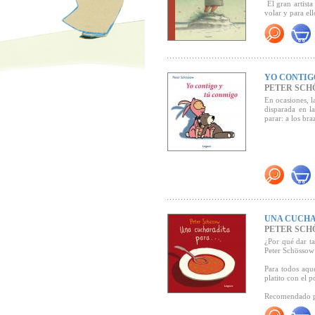
ilustración mu
El gran artista
mantiene y dosi
volar y para ell
poco de humor 
conversación co
Seleccionado 
buena historia 
Haz clic aquí p
"¡¡Máaas!!
YO CONTIG
aportan las imá
PETER SCH
sobre el hombr
En ocasiones, l
tierra, de deja
disparada en l
las nubes. Pe
parar: a los br
emoción. Se mu
es un poema qu
porque se dibu
sombrero. Vuela
porque lo quier
(Emilio Moyano,
Biblioteca
)
UNA CUCHA
PETER SCH
¿Por qué dar ta
Peter Schössow 
Para todos aqu
platito con el 
Recomendado 
Algunas de las 