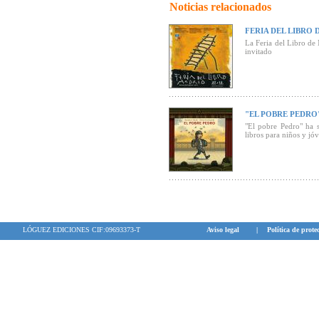
* Troisdorfer 
Noticias relacionados
"El libro envue
FERIA DEL LIBRO 
"El Pobre Pedr
La Feria del Libro de
(Bienvenidos a l
invitado
"Gran formato
comparte en est
Heinrich Heine,
"EL POBRE PEDRO
"El pobre Pedro" ha 
libros para niños y jó
LÓGUEZ EDICIONES CIF:09693373-T
Aviso legal
|
Política de prote