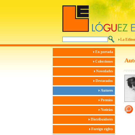
La Editor
En portada
Aut
Colecciones
Novedades
Destacados
Autores
Premios
Noticias
Distribuidores
Foreign rights