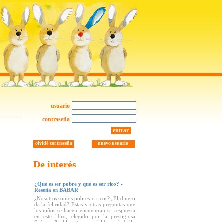
usuario
contraseña
entrar
olvidé contraseña
nuevo usuario
De interés
¿Qué es ser pobre y qué es ser rico? -
Reseña en BABAR
¿Nosotros somos pobres o ricos? ¿El dinero
da la felicidad? Estas y otras preguntas que
los niños se hacen encuentran su respuesta
en este libro, elegido por la prestigiosa