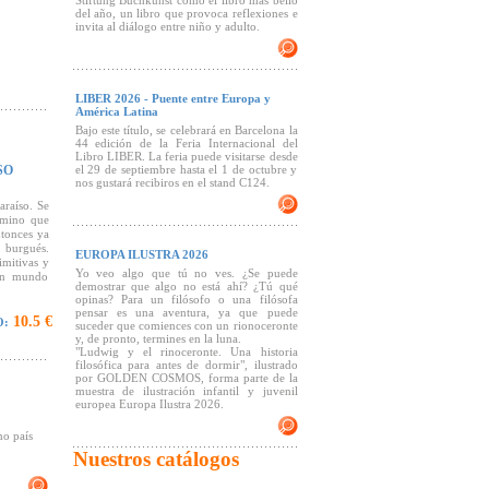
Stiftung Buchkunst como el libro más bello
del año, un libro que provoca reflexiones e
invita al diálogo entre niño y adulto.
LIBER 2026 - Puente entre Europa y
América Latina
Bajo este título, se celebrará en Barcelona la
44 edición de la Feria Internacional del
Libro LIBER. La feria puede visitarse desde
SO
el 29 de septiembre hasta el 1 de octubre y
nos gustará recibiros en el stand C124.
araíso. Se
amino que
ntonces ya
o burgués.
EUROPA ILUSTRA 2026
imitivas y
Yo veo algo que tú no ves. ¿Se puede
 un mundo
demostrar que algo no está ahí? ¿Tú qué
opinas? Para un filósofo o una filósofa
pensar es una aventura, ya que puede
10.5 €
O:
suceder que comiences con un rionoceronte
y, de pronto, termines en la luna.
"Ludwig y el rinoceronte. Una historia
filosófica para antes de dormir", ilustrado
por GOLDEN COSMOS, forma parte de la
muestra de ilustración infantil y juvenil
europea Europa Ilustra 2026.
mo país
Nuestros catálogos