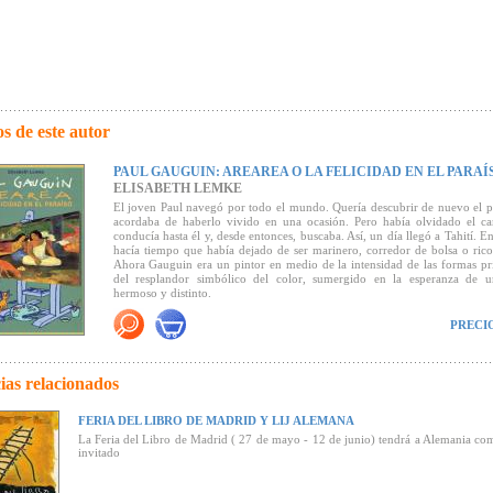
s de este autor
PAUL GAUGUIN: AREAREA O LA FELICIDAD EN EL PARAÍ
ELISABETH LEMKE
El joven Paul navegó por todo el mundo. Quería descubrir de nuevo el p
acordaba de haberlo vivido en una ocasión. Pero había olvidado el c
conducía hasta él y, desde entonces, buscaba. Así, un día llegó a Tahití. E
hacía tiempo que había dejado de ser marinero, corredor de bolsa o ric
Ahora Gauguin era un pintor en medio de la intensidad de las formas pr
del resplandor simbólico del color, sumergido en la esperanza de
hermoso y distinto.
PRECI
ias relacionados
FERIA DEL LIBRO DE MADRID Y LIJ ALEMANA
La Feria del Libro de Madrid ( 27 de mayo - 12 de junio) tendrá a Alemania co
invitado