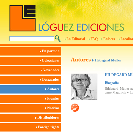
La Editorial
FAQ
Enlaces
Localiza
En portada
Autores
Hildegard Müller
Colecciones
Novedades
HILDEGARD M
Destacados
Biografía
Hildegard Müller na
Autores
entre Maguncia y Loq
Premios
Noticias
Distribuidores
Foreign rights