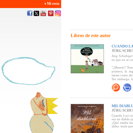
Mi cesta
Libros de este autor
CUANDO LA
JÜRG SCHU
Jürg
Schubiger
en que no se co
"¿Muerte? Nunc
primera, la se
tantas como alc
Sin embargo, l
mejor dicho, t
tienen que reí
quema la casa
desesperada: "¿
El comedido te
MIL DIABL
inteligentes im
cómo con la mu
JÜRG SCHU
y el consuelo.
Cuando Luci entr
era un diablo q
"Este nuevo ál
¿Qué estaba hac
agridulce que 
aldea: tenía qu
contar algo imp