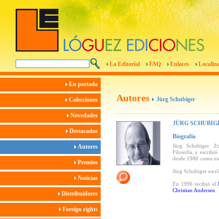
La Editorial
FAQ
Enlaces
Localiza
En portada
Autores
Jürg Schubiger
Colecciones
Novedades
JÜRG SCHUBIG
Destacados
Biografía
Jürg Schubiger Zu
Autores
Filosofía, y escribi
desde 1980 como esc
Premios
Jürg Schubiger escri
Noticias
En 1996 recibió el
Christian Andersen
Distribuidores
Foreign rights