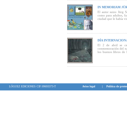
IN MEMORIAM JÜ
El autor suizo Jürg S
como para adultos, fa
ciudad que le había vi
DÍA INTERNACIONA
El 2 de abril se ce
conmemoración del na
los buenos libros de 
jóvenes
LÓGUEZ EDICIONES CIF:09693373-T
Aviso legal
|
Política de prote