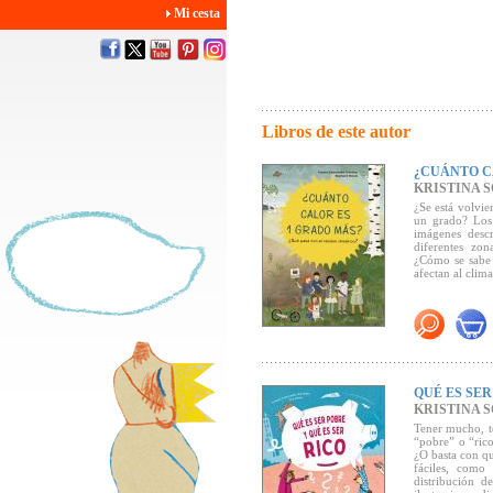
Mi cesta
Libros de este autor
¿CUÁNTO C
KRISTINA 
¿Se está volvie
un grado? Los 
imágenes descr
diferentes zon
¿Cómo se sabe 
afectan al clim
Libro ecológico
aceites mineral
Algunos premio
- Premio Franco
QUÉ ES SER
KRISTINA 
- Premio de la
Tener mucho, t
“pobre” o “ric
- Leipziger Le
¿O basta con qu
fáciles, como
- Libro científ
distribución d
Ciencia e Inves