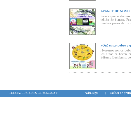
AVANCE DE NOVED
Parece que acabamos 
teñido de blanco. Pe
muchas partes de Esp
llegarán a las librerí
novedades de Primave
¿Qué es ser pobre y 
¿Nosotros somos pobres
los niños se hacen en
Stiftung Buchkunst co
invita al diálogo entre
LÓGUEZ EDICIONES CIF:09693373-T
Aviso legal
|
Política de prote