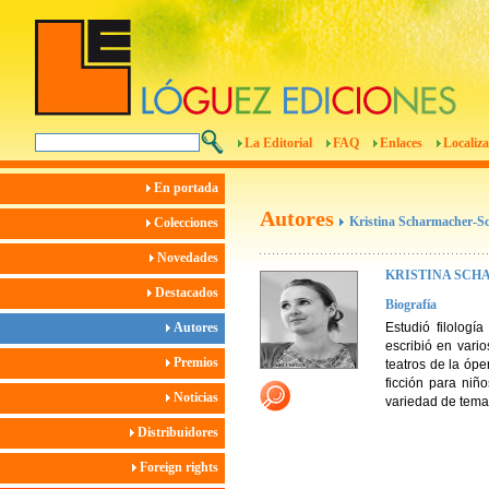
La Editorial
FAQ
Enlaces
Localiza
En portada
Autores
Kristina Scharmacher-Sc
Colecciones
Novedades
KRISTINA SCH
Destacados
Biografía
Autores
Estudió filolog
escribió en vari
Premios
teatros de la óp
ficción para niñ
Noticias
variedad de tema
Distribuidores
Foreign rights