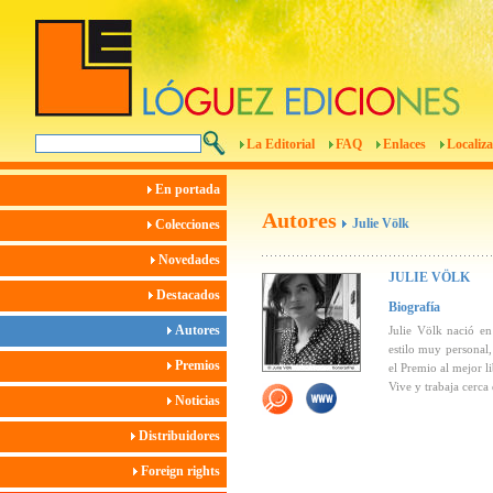
La Editorial
FAQ
Enlaces
Localiza
En portada
Autores
Julie Völk
Colecciones
Novedades
JULIE VÖLK
Destacados
Biografía
Autores
Julie Völk nació en
estilo muy personal,
Premios
el Premio al mejor l
Vive y trabaja cerca
Noticias
Distribuidores
Foreign rights