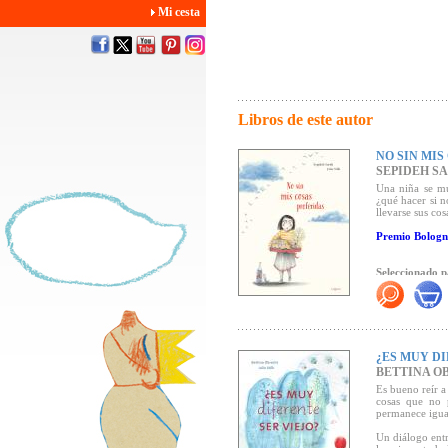
Mi cesta
Libros de este autor
NO SIN MIS
SEPIDEH SA
Una niña se mu
¿qué hacer si 
llevarse sus cos
Premio Bologn
Seleccionado p
"La iraní Sarih
refleja los sent
actualidad (..
corazón y una 
plantar raíces e
¿ES MUY DI
BETTINA O
Es bueno reír a
"Con técnicas t
cosas que no 
colores primario
permanece igual
detalles (fígen
podría servir 
Un diálogo entr
occidente se en