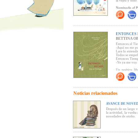
la vejez y todo
tristeza y la 
simbolismo (ma
Nominado al Pr
valor añadido 
sino con el fu
(Donde Viven l
"Una bella y po
los más pequeñ
Haz clic para h
conviven, con 
ENTONCES M
BETTINA O
Entonces el Tie
-Aquí no me pu
Lara lo entendi
Todos se empeñ
Entonces Tiemp
-Yo ya me voy -
Un poético lib
hablar de él, 
amigo que nos a
Noticias relacionados
AVANCE DE NOVED
Después de un largo ver
la actividad, la vuelta
novedades de otoño.