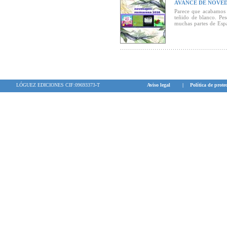
AVANCE DE NOVED
Parece que acabamos 
teñido de blanco. Pe
muchas partes de Esp
llegarán a las librerí
novedades de Primave
LÓGUEZ EDICIONES CIF:09693373-T
Aviso legal
|
Política de prote