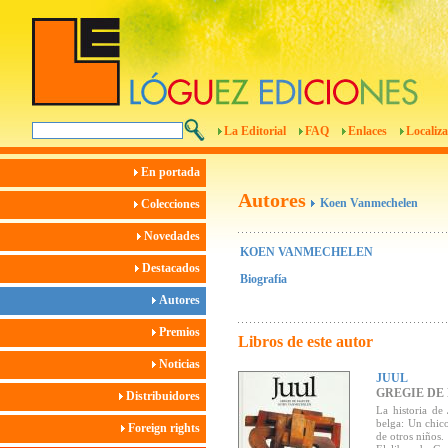
La Editorial
FAQ
Enlaces
Localiza
En portada
Autores
Koen Vanmechelen
Colecciones
Novedades
KOEN VANMECHELEN
Destacados
Biografía
Autores
Premios
Libros de este autor
Noticias
JUUL
GREGIE DE
Distribuidores
La historia de
belga: Un chic
Foreign rights
de otros niños.