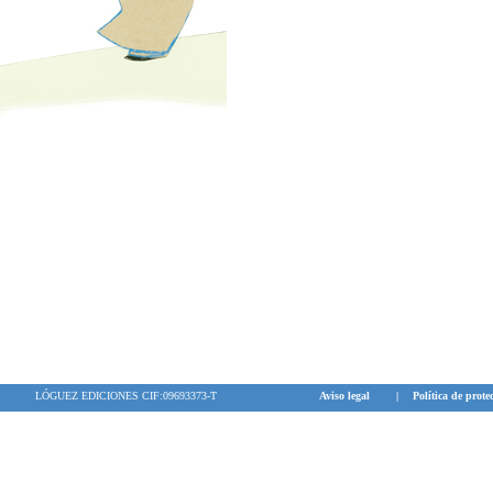
Juul: acariciarl
su dolor, a des
"
Es difícil la 
"Es quizá la h
Abril en
La Ore
"... es un libro
catarsis más pu
pero también d
violencia que a
compasión y su
su blog
El discr
LÓGUEZ EDICIONES CIF:09693373-T
Aviso legal
|
Política de prote