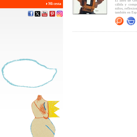
El libro de G
Mi cesta
cálida y compr
niños, reflexio
también en Esp
Juul
es un proy
Ateneo Técnico
Ciencias de la 
La Fundación M
pedagógico part
ha reproducido
(Veáse artículo
Asimismo ha se
Lucas.
Algunos de los
-
Eulen des Mon
-
Luchs,
selecc
-
Los 7 mejore
- Seleccionado
exposición iti
- Mención espe
primera obra p
"Un impresiona
"Cuando las h
ficción se enr
estremecida po
entonces como i
es reflejo de l