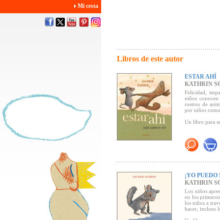
Mi cesta
Libros de este autor
ESTAR AHÍ
KATHRIN S
Felicidad, imp
niños conocen
rostros de ani
por niños como
Un libro para s
"Precisamente e
maestra. Nad
gesticulación ta
Seleccionado p
¡YO PUEDO 
KATHRIN S
Haz clic aquí p
Los niños apren
en los primero
los niños a tra
hacer, incluso 