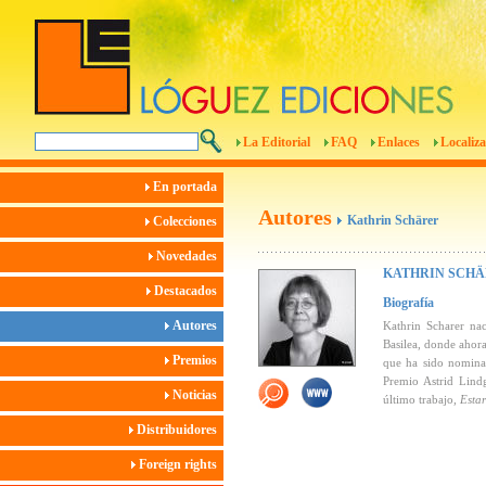
La Editorial
FAQ
Enlaces
Localiza
En portada
Autores
Kathrin Schärer
Colecciones
Novedades
KATHRIN SCH
Destacados
Biografía
Autores
Kathrin Scharer na
Basilea, donde ahora
Premios
que ha sido nominad
Premio Astrid Lind
Noticias
último trabajo,
Estar
Distribuidores
Foreign rights