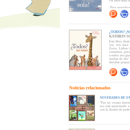
Un libro muy a
¡Para pequeños
"...los pequeño
gracias a las e
creadas por la 
infantiles a t
Lector).
¿TODOS? ¡N
KATHRIN S
Este libro ilus
vez, nos hace 
Zorro, Liebre, 
comemos, pero 
a todos nos gu
sueñan de día".
derribar prejuic
Tras
Estar ahí
encantará a gr
Noticias relacionados
NOVEDADES DE OT
"Fue un verano interm
nos está pareciendo 
con la ilusión de pode
normalidad. Mientras l