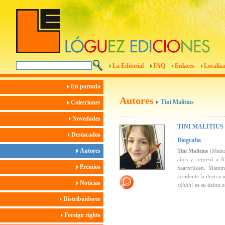
La Editorial
FAQ
Enlaces
Localiza
En portada
Autores
Tini Malitius
Colecciones
Novedades
TINI MALITIUS
Destacados
Biografía
Autores
Tini Malitius
(Mainz
años y regresó a 
Premios
Saarbrüken. Mientr
accidente la ilustrac
Noticias
¡Shhh
! es su debut e
Distribuidores
Foreign rights