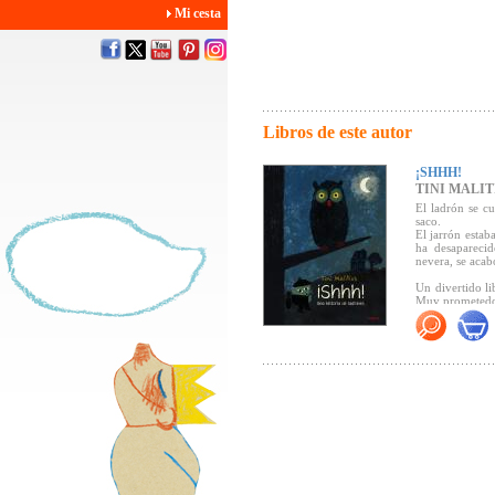
Mi cesta
Libros de este autor
¡SHHH!
TINI MALIT
El ladrón se cu
saco.
El jarrón estab
ha desaparecid
nevera, se acab
Un divertido li
Muy prometedor:
"...una diverti
(...) Un relat
primeros pasos
¡
Shhh! Una hist