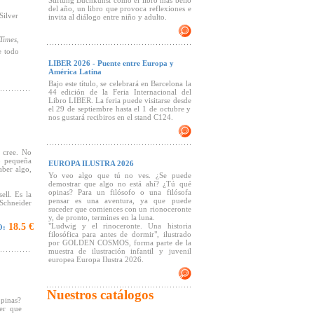
Stiftung Buchkunst como el libro más bello
del año, un libro que provoca reflexiones e
Silver
invita al diálogo entre niño y adulto.
Times,
e todo
LIBER 2026 - Puente entre Europa y
América Latina
Bajo este título, se celebrará en Barcelona la
44 edición de la Feria Internacional del
Libro LIBER. La feria puede visitarse desde
el 29 de septiembre hasta el 1 de octubre y
nos gustará recibiros en el stand C124.
 cree. No
o pequeña
EUROPA ILUSTRA 2026
aber algo,
Yo veo algo que tú no ves. ¿Se puede
demostrar que algo no está ahí? ¿Tú qué
opinas? Para un filósofo o una filósofa
ell. Es la
pensar es una aventura, ya que puede
 Schneider
suceder que comiences con un rionoceronte
y, de pronto, termines en la luna.
18.5 €
"Ludwig y el rinoceronte. Una historia
O:
 lo ves?",
filosófica para antes de dormir", ilustrado
que brilla
por GOLDEN COSMOS, forma parte de la
nte en su
muestra de ilustración infantil y juvenil
ue es una
europea Europa Ilustra 2026.
a el orden
a mediante
Nuestros catálogos
ósofo Jörg
opinas?
abaja con
er que
lustra por