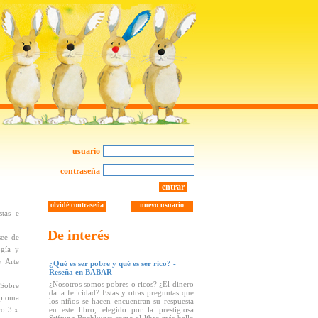
usuario
contraseña
entrar
olvidé contraseña
nuevo usuario
tas e
De interés
see de
ogía y
 Arte
¿Qué es ser pobre y qué es ser rico? -
Reseña en BABAR
¿Nosotros somos pobres o ricos? ¿El dinero
"Sobre
da la felicidad? Estas y otras preguntas que
iploma
los niños se hacen encuentran su respuesta
ro 3 x
en este libro, elegido por la prestigiosa