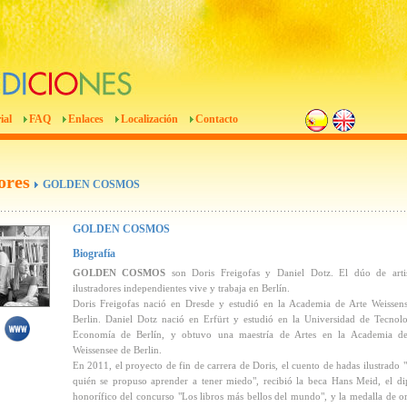
ial
FAQ
Enlaces
Localización
Contacto
ores
GOLDEN COSMOS
GOLDEN COSMOS
Biografía
GOLDEN COSMOS
son Doris Freigofas y Daniel Dotz. El dúo de artis
ilustradores independientes vive y trabaja en Berlín.
Doris Freigofas nació en Dresde y estudió en la Academia de Arte Weissen
Berlin. Daniel Dotz nació en Erfürt y estudió en la Universidad de Tecnol
Economía de Berlín, y obtuvo una maestría de Artes en la Academia de
Weissensee de Berlin.
En 2011, el proyecto de fin de carrera de Doris, el cuento de hadas ilustrado 
quién se propuso aprender a tener miedo", recibió la beca Hans Meid, el d
honorífico del concurso "Los libros más bellos del mundo", y la medalla de o