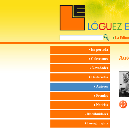
La Editor
En portada
Aut
Colecciones
Novedades
Destacados
Autores
Premios
Noticias
Distribuidores
Foreign rights