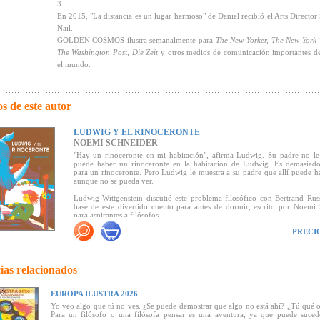
3.
En 2015, "La distancia es un lugar hermoso" de Daniel recibió el Arts Director 
Nail.
GOLDEN COSMOS ilustra semanalmente para
The New Yorker, The New York 
The
Washington Post
,
Die Zeit
y otros medios de comunicación importantes d
el mundo.
s de este autor
LUDWIG Y EL RINOCERONTE
NOEMI SCHNEIDER
"Hay un rinoceronte en mi habitación", afirma Ludwig. Su padre no le
puede haber un rinoceronte en la habitación de Ludwig. Es demasiad
para un rinoceronte. Pero Ludwig le muestra a su padre que allí puede h
aunque no se pueda ver.
Ludwig Wittgenstein discutió este problema filosófico con Bertrand Russ
base de este divertido cuento para antes de dormir, escrito por Noemi
para aspirantes a filósofos.
PRECI
Basado en la pregunta de Ludwig Wittgenstein "¿Existe algo solo cuando
en este libro ilustrado, el pequeño Ludwig, con su pelo rosa anaranjado 
intensamente, se pone a filosofar. Afirma que hay un enorme rinocero
cuarto, a lo que su padre responde que no tiene sentido. Lo que sig
búsqueda de un rinoceronte en la habitación de los niños que desbarat
ias relacionados
filosófico de la percepción cotidiana.
El dúo de artistas berlineses Golden Cosmos hace brillar cada doble págin
EUROPA ILUSTRA 2026
la interacción de tonos rojos y cubiertos de neón, elogia el autor y fil
Yo veo algo que tú no ves. ¿Se puede demostrar que algo no está ahí? ¿Tú qué 
Bernardy en
Die Zeit.
La pareja de ilustradores GOLDEN COSMOS, que tr
Para un filósofo o una filósofa pensar es una aventura, ya que puede suced
su característico estilo serigráfico para revistas internacionales, ahora i