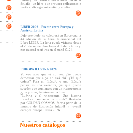
Stiftung Buchkunst como el libro más bello
del año, un libro que provoca reflexiones e
invita al diálogo entre niño y adulto.
LIBER 2026 - Puente entre Europa y
América Latina
Bajo este título, se celebrará en Barcelona la
44 edición de la Feria Internacional del
Libro LIBER. La feria puede visitarse desde
el 29 de septiembre hasta el 1 de octubre y
nos gustará recibiros en el stand C124.
EUROPA ILUSTRA 2026
Yo veo algo que tú no ves. ¿Se puede
demostrar que algo no está ahí? ¿Tú qué
opinas? Para un filósofo o una filósofa
pensar es una aventura, ya que puede
suceder que comiences con un rionoceronte
y, de pronto, termines en la luna.
"Ludwig y el rinoceronte. Una historia
filosófica para antes de dormir", ilustrado
por GOLDEN COSMOS, forma parte de la
muestra de ilustración infantil y juvenil
europea Europa Ilustra 2026.
Nuestros catálogos