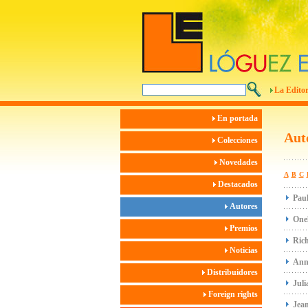
La Editor
En portada
Aut
Colecciones
Novedades
A
B
C
Destacados
Paul
Autores
Onel
Premios
Ric
Noticias
Ann
Distribuidores
Juli
Foreign rights
Jean