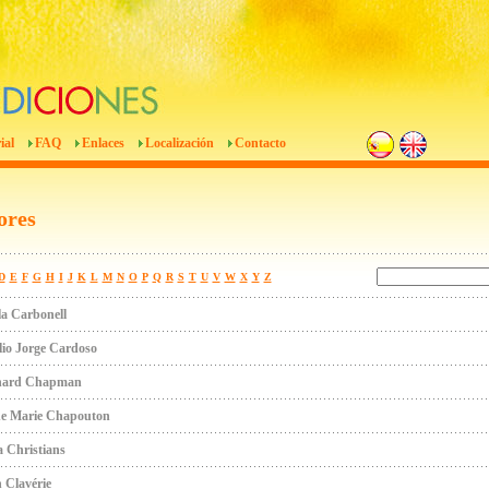
ial
FAQ
Enlaces
Localización
Contacto
ores
D
E
F
G
H
I
J
K
L
M
N
O
P
Q
R
S
T
U
V
W
X
Y
Z
a Carbonell
io Jorge Cardoso
hard Chapman
e Marie Chapouton
a Christians
 Clavérie