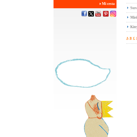
Mi cesta
Stev
Mir
Kit
A
B
C