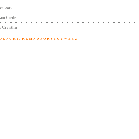
e Coots
iam Cordes
ty Crowther
D
E
F
G
H
I
J
K
L
M
N
O
P
Q
R
S
T
U
V
W
X
Y
Z