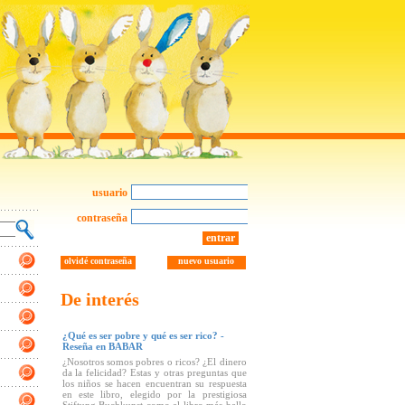
usuario
contraseña
entrar
olvidé contraseña
nuevo usuario
De interés
¿Qué es ser pobre y qué es ser rico? -
Reseña en BABAR
¿Nosotros somos pobres o ricos? ¿El dinero
da la felicidad? Estas y otras preguntas que
los niños se hacen encuentran su respuesta
en este libro, elegido por la prestigiosa