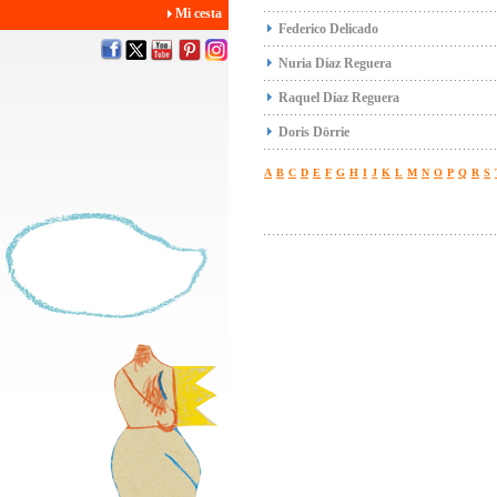
Mi cesta
Federico Delicado
Nuria Díaz Reguera
Raquel Díaz Reguera
Doris Dörrie
A
B
C
D
E
F
G
H
I
J
K
L
M
N
O
P
Q
R
S