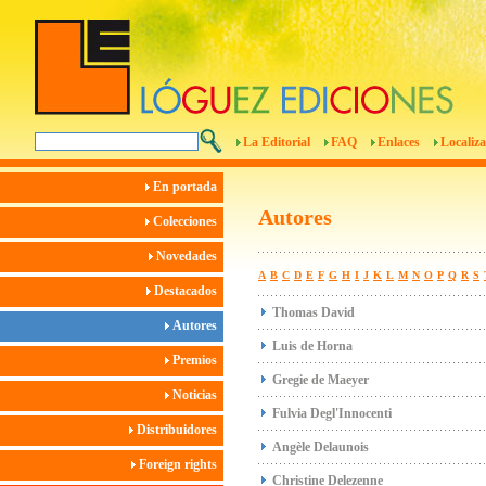
La Editorial
FAQ
Enlaces
Localiza
En portada
Autores
Colecciones
Novedades
A
B
C
D
E
F
G
H
I
J
K
L
M
N
O
P
Q
R
S
Destacados
Thomas David
Autores
Luis de Horna
Premios
Gregie de Maeyer
Noticias
Fulvia Degl'Innocenti
Distribuidores
Angèle Delaunois
Foreign rights
Christine Delezenne