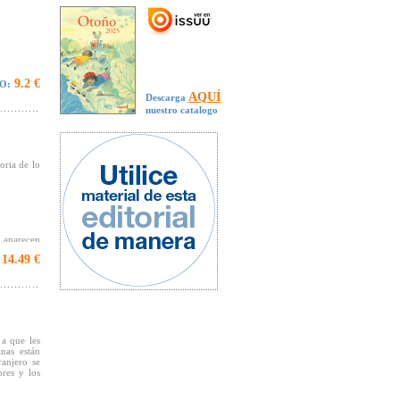
9.2 €
O:
AQUÍ
Descarga
nuestro catalogo
oria de lo
 aparecen
do en esta
14.49 €
 ambiente
 a que les
inas están
anjero se
ores y los