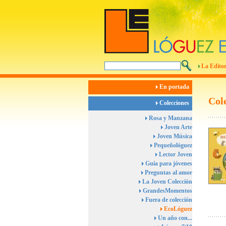
La Editor
En portada
Col
Colecciones
Rosa y Manzana
Joven Arte
Joven Música
Pequeñológuez
Lector Joven
Guía para jóvenes
Preguntas al amor
La Joven Colección
GrandesMomentos
Fuera de colección
EcoLóguez
Un año con...