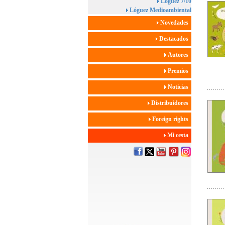
Lóguez 7/10
Lóguez Medioambiental
Novedades
Destacados
Autores
Premios
Noticias
Distribuidores
Foreign rights
Mi cesta