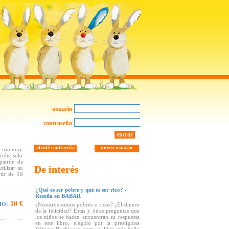
usuario
contraseña
entrar
olvidé contraseña
nuevo usuario
e son muy
rtón: solo
patrón de
De interés
tilizar su
rtir de 18
¿Qué es ser pobre y qué es ser rico? -
Reseña en BABAR
10 €
IO:
¿Nosotros somos pobres o ricos? ¿El dinero
da la felicidad? Estas y otras preguntas que
los niños se hacen encuentran su respuesta
en este libro, elegido por la prestigiosa