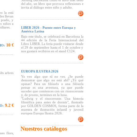
Stiftung Buchkunst como el libro más bello
del año, un libro que provoca reflexiones e
invita al diálogo entre niño y adulto.
ro la está
des llevan
l prado, y
os niños a
iliares.
LIBER 2026 - Puente entre Europa y
América Latina
Bajo este título, se celebrará en Barcelona la
44 edición de la Feria Internacional del
Libro LIBER. La feria puede visitarse desde
10 €
IO:
el 29 de septiembre hasta el 1 de octubre y
nos gustará recibiros en el stand C124.
EUROPA ILUSTRA 2026
lts arbres
Yo veo algo que tú no ves. ¿Se puede
demostrar que algo no está ahí? ¿Tú qué
opinas? Para un filósofo o una filósofa
pensar es una aventura, ya que puede
suceder que comiences con un rionoceronte
y, de pronto, termines en la luna.
"Ludwig y el rinoceronte. Una historia
filosófica para antes de dormir", ilustrado
9.2 €
O:
por GOLDEN COSMOS, forma parte de la
muestra de ilustración infantil y juvenil
europea Europa Ilustra 2026.
Nuestros catálogos
ues flors,