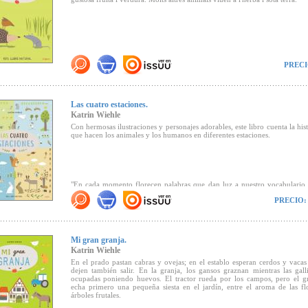
PRECI
Las cuatro estaciones.
Katrin Wiehle
Con hermosas ilustraciones y personajes adorables, este libro cuenta la hist
que hacen los animales y los humanos en diferentes estaciones.
"En cada momento florecen palabras que dan luz a nuestro vocabulario,
detalles y diversiones que el pequeño lector tendrá que ir descubrien
PRECIO:
nueva propuesta de la siempre original y comprometida con el medio
Katrin Wiehle"
(Canal Lector)
.
Mi gran granja.
Katrin Wiehle
En el prado pastan cabras y ovejas; en el establo esperan cerdos y vacas
dejen también salir. En la granja, los gansos graznan mientras las gall
ocupadas poniendo huevos. El tractor rueda por los campos, pero el gr
echa primero una pequeña siesta en el jardín, entre el aroma de las fl
árboles frutales.