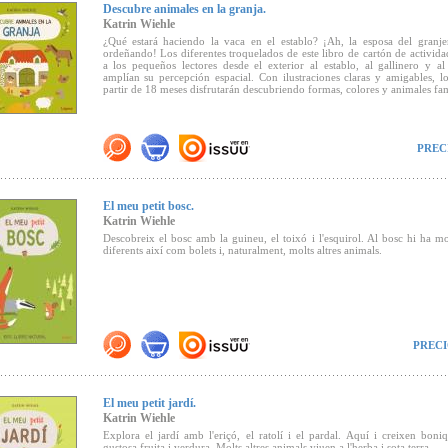
Descubre animales en la granja.
Katrin Wiehle
¿Qué estará haciendo la vaca en el establo? ¡Ah, la esposa del granje
ordeñando! Los diferentes troquelados de este libro de cartón de activida
a los pequeños lectores desde el exterior al establo, al gallinero y a
amplían su percepción espacial. Con ilustraciones claras y amigables, l
partir de 18 meses disfrutarán descubriendo formas, colores y animales fam
PREC
El meu petit bosc.
Katrin Wiehle
Descobreix el bosc amb la guineu, el toixó i l'esquirol. Al bosc hi ha mo
diferents així com bolets i, naturalment, molts altres animals.
PRECI
El meu petit jardí.
Katrin Wiehle
Explora el jardí amb l'eriçó, el ratolí i el pardal. Aquí i creixen boniq
gustosa fruita i verdura. Molts altres animals viuen a l'herba i sota terra.