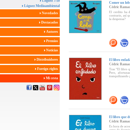
Lóguez 7/10
Comer un lob
Lóguez Medioambiental
Cédric Ramad
El cerdito ha 
Novedades
contrario, así 
la despensa?
Destacados
Autores
Premios
Noticias
Distribuidores
El libro enfa
Cédric Ramad
Foreign rights
Tras “El libro 
Pero, afortuna
tranquilizando
Mi cesta
El libro que 
Cédric Ramad
Es hora de acos
antes de dormir