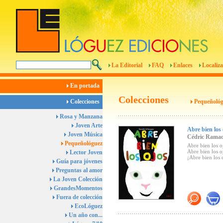
La Editorial
FAQ
Enlaces
Localiza
En portada
Colecciones
Colecciones
Pequeñológ
Rosa y Manzana
Joven Arte
Abre bien los
Joven Música
Cédric Ramad
Pequeñológuez
Abre bien los o
Abre bien los o
Lector Joven
¡Abre bien los 
Guía para jóvenes
Preguntas al amor
La Joven Colección
GrandesMomentos
Fuera de colección
EcoLóguez
Un año con...