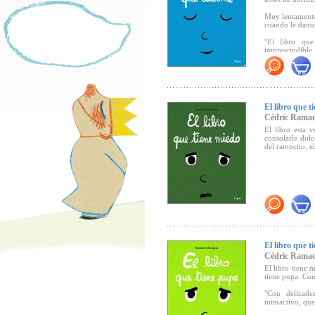
Muy lentamente,
cuando le damo
"
El libro qu
imprescindible 
pequeños pod
Boolino
)
El libro que t
Cédric Ramad
El libro esta 
consolarle dulc
del ratoncito, e
El libro que t
Cédric Ramad
El libro tiene 
tiene pupa. Con
"Con delicade
interactivo, que