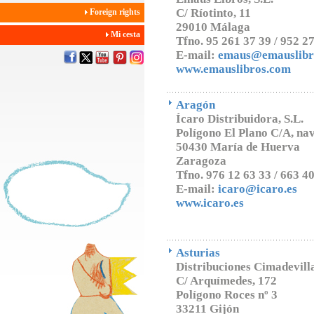
C/ Ríotinto, 11
Foreign rights
29010 Málaga
Mi cesta
Tfno. 95 261 37 39 / 952 2
E-mail:
emaus@emauslibr
www.emauslibros.com
Aragón
Ícaro Distribuidora, S.L.
Polígono El Plano C/A, na
50430 María de Huerva
Zaragoza
Tfno. 976 12 63 33 / 663 4
E-mail:
icaro@icaro.es
www.icaro.es
Asturias
Distribuciones Cimadevilla
C/ Arquímedes, 172
Polígono Roces nº 3
33211 Gijón