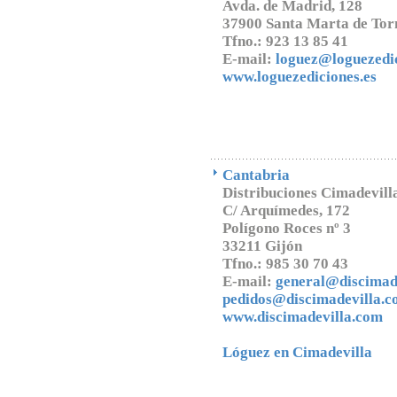
Avda. de Madrid, 128
37900 Santa Marta de Tor
Tfno.: 923 13 85 41
E-mail:
loguez@loguezedi
www.loguezediciones.es
Cantabria
Distribuciones Cimadevilla
C/ Arquímedes, 172
Polígono Roces nº 3
33211 Gijón
Tfno.: 985 30 70 43
E-mail:
general@discimad
pedidos@discimadevilla.
www.discimadevilla.com
Lóguez en Cimadevilla