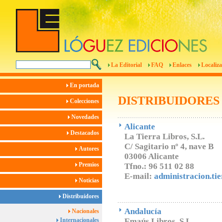
La Editorial
FAQ
Enlaces
Localiza
En portada
DISTRIBUIDORES
Colecciones
Novedades
Alicante
Destacados
La Tierra Libros, S.L.
C/ Sagitario nº 4, nave B
Autores
03006 Alicante
Premios
Tfno.: 96 511 02 88
E-mail:
administracion.ti
Noticias
Distribuidores
Andalucía
Nacionales
Internacionales
Emaús Libros, S.L.