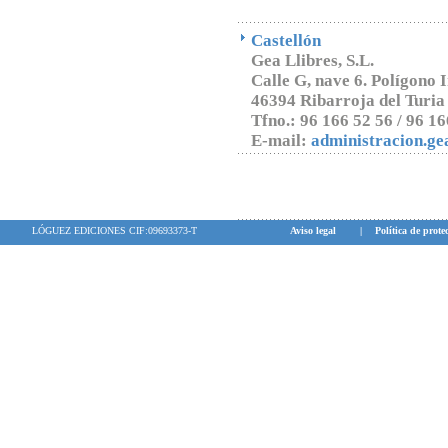
Castellón
Gea Llibres, S.L.
Calle G, nave 6. Polígono I
46394 Ribarroja del Turia
Tfno.: 96 166 52 56 / 96 16
E-mail:
administracion.ge
LÓGUEZ EDICIONES CIF:09693373-T
Aviso legal
|
Política de prote