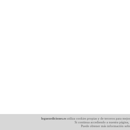
loguezediciones.es
utiliza cookies propias y de terceros para mejo
Si continua accediendo a nuestra página,
Puede obtener más información sobr