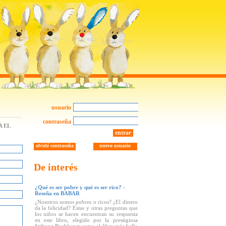
usuario
contraseña
 EL
entrar
olvidé contraseña
nuevo usuario
De interés
¿Qué es ser pobre y qué es ser rico? -
Reseña en BABAR
¿Nosotros somos pobres o ricos? ¿El dinero
da la felicidad? Estas y otras preguntas que
los niños se hacen encuentran su respuesta
en este libro, elegido por la prestigiosa