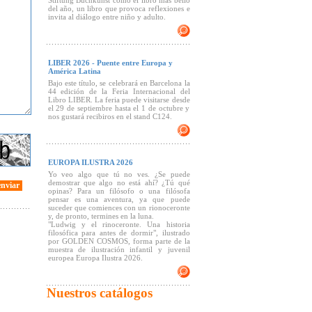
Stiftung Buchkunst como el libro más bello
del año, un libro que provoca reflexiones e
invita al diálogo entre niño y adulto.
LIBER 2026 - Puente entre Europa y
América Latina
Bajo este título, se celebrará en Barcelona la
44 edición de la Feria Internacional del
Libro LIBER. La feria puede visitarse desde
el 29 de septiembre hasta el 1 de octubre y
nos gustará recibiros en el stand C124.
EUROPA ILUSTRA 2026
Yo veo algo que tú no ves. ¿Se puede
demostrar que algo no está ahí? ¿Tú qué
enviar
opinas? Para un filósofo o una filósofa
pensar es una aventura, ya que puede
suceder que comiences con un rionoceronte
y, de pronto, termines en la luna.
"Ludwig y el rinoceronte. Una historia
filosófica para antes de dormir", ilustrado
por GOLDEN COSMOS, forma parte de la
muestra de ilustración infantil y juvenil
europea Europa Ilustra 2026.
Nuestros catálogos