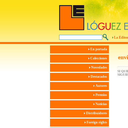
La Editor
En portada
env
Colecciones
Novedades
SI QU
SIGUI
Destacados
Autores
Premios
Noticias
Distribuidores
Foreign rights