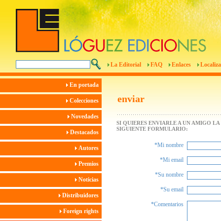
La Editorial
FAQ
Enlaces
Localiza
En portada
enviar
Colecciones
Novedades
SI QUIERES ENVIARLE A UN AMIGO L
SIGUIENTE FORMULARIO:
Destacados
*Mi nombre
Autores
*Mi email
Premios
*Su nombre
Noticias
*Su email
Distribuidores
*Comentarios
Foreign rights