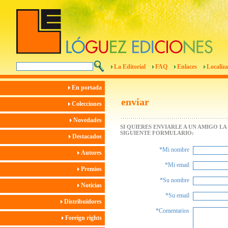
La Editorial
FAQ
Enlaces
Localiza
En portada
enviar
Colecciones
Novedades
SI QUIERES ENVIARLE A UN AMIGO L
SIGUIENTE FORMULARIO:
Destacados
*Mi nombre
Autores
*Mi email
Premios
*Su nombre
Noticias
*Su email
Distribuidores
*Comentarios
Foreign rights