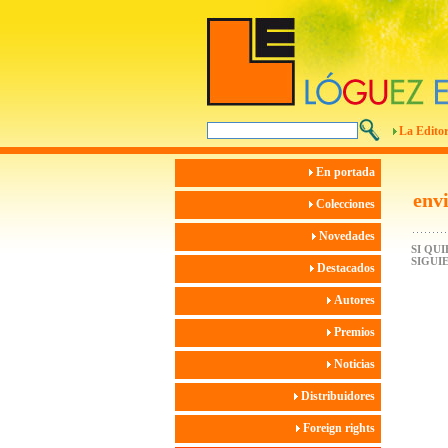
La Editor
En portada
env
Colecciones
Novedades
SI QU
SIGUI
Destacados
Autores
Premios
Noticias
Distribuidores
Foreign rights