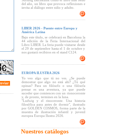
Stiftung Buchkunst como el libro más bello
del año, un libro que provoca reflexiones e
invita al diálogo entre niño y adulto.
LIBER 2026 - Puente entre Europa y
América Latina
Bajo este título, se celebrará en Barcelona la
44 edición de la Feria Internacional del
Libro LIBER. La feria puede visitarse desde
el 29 de septiembre hasta el 1 de octubre y
nos gustará recibiros en el stand C124.
EUROPA ILUSTRA 2026
Yo veo algo que tú no ves. ¿Se puede
demostrar que algo no está ahí? ¿Tú qué
enviar
opinas? Para un filósofo o una filósofa
pensar es una aventura, ya que puede
suceder que comiences con un rionoceronte
y, de pronto, termines en la luna.
"Ludwig y el rinoceronte. Una historia
filosófica para antes de dormir", ilustrado
por GOLDEN COSMOS, forma parte de la
muestra de ilustración infantil y juvenil
europea Europa Ilustra 2026.
Nuestros catálogos