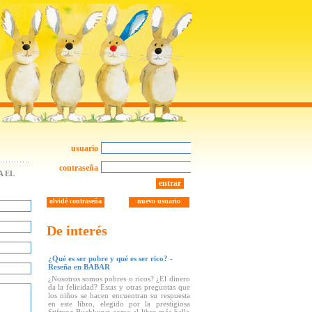
usuario
contraseña
 EL
entrar
olvidé contraseña
nuevo usuario
De interés
¿Qué es ser pobre y qué es ser rico? -
Reseña en BABAR
¿Nosotros somos pobres o ricos? ¿El dinero
da la felicidad? Estas y otras preguntas que
los niños se hacen encuentran su respuesta
en este libro, elegido por la prestigiosa