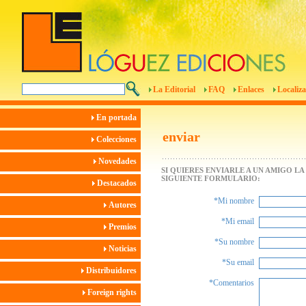
La Editorial
FAQ
Enlaces
Localiza
En portada
enviar
Colecciones
Novedades
SI QUIERES ENVIARLE A UN AMIGO L
SIGUIENTE FORMULARIO:
Destacados
*Mi nombre
Autores
*Mi email
Premios
*Su nombre
Noticias
*Su email
Distribuidores
*Comentarios
Foreign rights