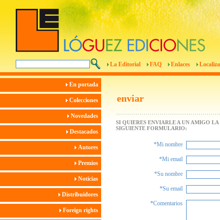
La Editorial
FAQ
Enlaces
Localiza
En portada
enviar
Colecciones
Novedades
SI QUIERES ENVIARLE A UN AMIGO L
SIGUIENTE FORMULARIO:
Destacados
*Mi nombre
Autores
*Mi email
Premios
*Su nombre
Noticias
*Su email
Distribuidores
*Comentarios
Foreign rights