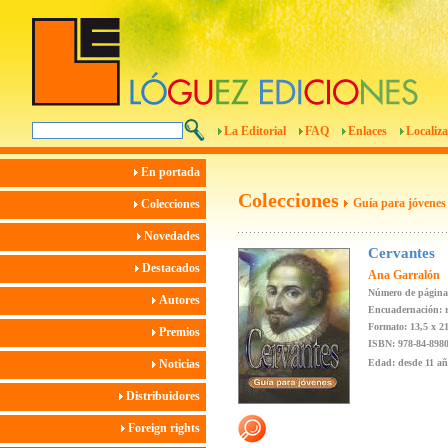
La Editorial
FAQ
Enlaces
Localiza
En portada
Colecciones
Guía para jóvenes
Colecciones
Novedades
Cervantes
Destacados
Ana Garralón
Número de página
Autores
Encuadernación: r
Formato: 13,5 x 2
Premios
ISBN: 978-84-8980
Noticias
Edad: desde 11 añ
Distribuidores
Foreign rights