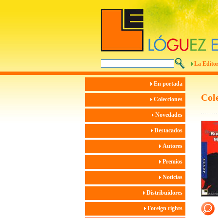
La Editor
En portada
Col
Colecciones
Novedades
Destacados
Autores
Premios
Noticias
Distribuidores
Foreign rights