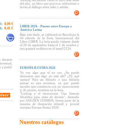
Stiftung Buchkunst como el libro más bello
del año, un libro que provoca reflexiones e
invita al diálogo entre niño y adulto.
8.09 €
O:
LIBER 2026 - Puente entre Europa y
8.41 €
A:
América Latina
Bajo este título, se celebrará en Barcelona la
44 edición de la Feria Internacional del
Libro LIBER. La feria puede visitarse desde
el 29 de septiembre hasta el 1 de octubre y
nos gustará recibiros en el stand C124.
o durante
 juventud,
o y pedid
EUROPA ILUSTRA 2026
Yo veo algo que tú no ves. ¿Se puede
demostrar que algo no está ahí? ¿Tú qué
opinas? Para un filósofo o una filósofa
pensar es una aventura, ya que puede
suceder que comiences con un rionoceronte
y, de pronto, termines en la luna.
"Ludwig y el rinoceronte. Una historia
filosófica para antes de dormir", ilustrado
por GOLDEN COSMOS, forma parte de la
muestra de ilustración infantil y juvenil
europea Europa Ilustra 2026.
Nuestros catálogos