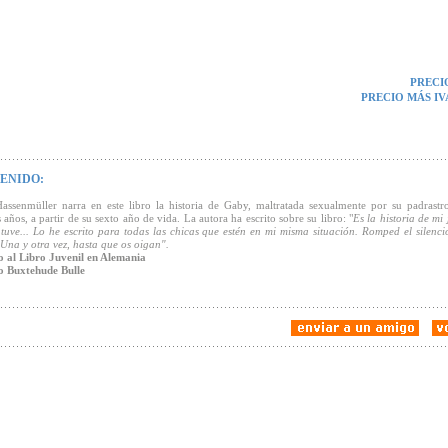
PRECI
PRECIO MÁS IV
ENIDO:
assenmüller narra en este libro la historia de Gaby, maltratada sexualmente por su padrastr
años, a partir de su sexto año de vida. La autora ha escrito sobre su libro: "
Es la historia de mi
tuve... Lo he escrito para todas las chicas que estén en mi misma situación. Romped el silenci
Una y otra vez, hasta que os oigan".
 al Libro Juvenil en Alemania
o Buxtehude Bulle