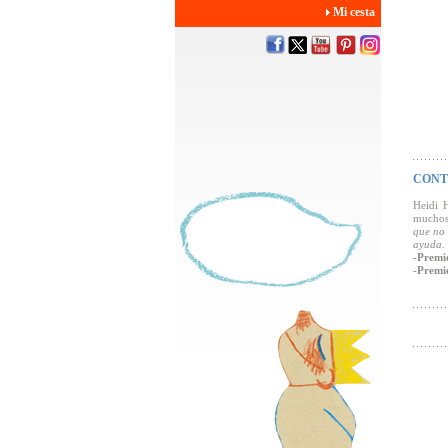
Mi cesta
CONT
Heidi H
muchos 
que no 
ayuda. 
-Premio
-Premi