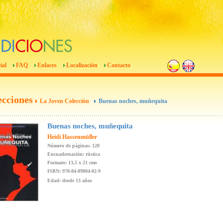
ial
FAQ
Enlaces
Localización
Contacto
ecciones
La Joven Colección
Buenas noches, muñequita
Buenas noches, muñequita
Heidi Hassenmüller
Número de páginas: 128
Encuadernación: rústica
Formato: 13,5 x 21 cms
ISBN: 978-84-89804-02-9
Edad: desde 13 años