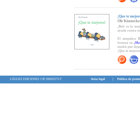
Recomendado 
¡Que te mejor
Ole Könnecke
¡Reír es la me
ayuda contra to
El simpático 
fortuna en
¡Mu
tendrá que deja
¡Que te mejores
LÓGUEZ EDICIONES CIF:09693373-T
Aviso legal
|
Política de prote