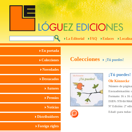
La Editorial
FAQ
Enlaces
Localiza
En portada
Colecciones
¡Tú puedes!
Colecciones
Novedades
¡Tú puedes!
Destacados
Ole Könnecke
Número de página
Autores
Encuadernación: c
Formato: 16 x 16 
Premios
ISBN: 978-84-9664
Nº Edición: 2ª edi
Noticias
Edad: para todas 
Distribuidores
Foreign rights