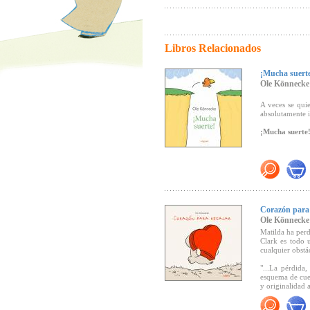
Libros Relacionados
¡Mucha suert
Ole Könnecke
A veces se quie
absolutamente 
¡Mucha suerte
Recomendado 
Corazón para 
Ole Könnecke
Matilda ha perd
Clark es todo 
cualquier obstá
"...La pérdida,
esquema de cuen
y originalidad 
el
CILIJ
en sus 