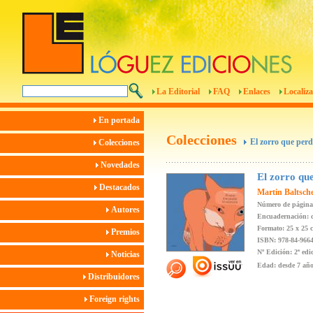
La Editorial
FAQ
Enlaces
Localiza
En portada
Colecciones
El zorro que per
Colecciones
Novedades
El zorro qu
Destacados
Martin Baltsche
Número de página
Autores
Encuadernación: c
Formato: 25 x 25 
Premios
ISBN: 978-84-9664
Nº Edición: 2ª edi
Noticias
Edad: desde 7 añ
Distribuidores
Foreign rights