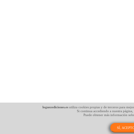
loguezediciones.es
utiliza cookies propias y de terceros para mejo
Si continua accediendo a nuestra página,
Puede obtener más información sobr
SÍ, ACEPT