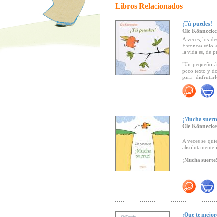
Libros Relacionados
¡Tú puedes!
Ole Könnecke
A veces, los de
Entonces sólo a
la vida es, de p
"Un pequeño ál
poco texto y do
para disfruta
Lectora)
¡Mucha suert
Ole Könnecke
A veces se quie
absolutamente 
¡Mucha suerte
Recomendado 
¡Que te mejor