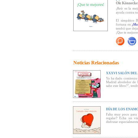
Ole Könnecke
¡Reír es la me
ayuda contra to
El simpático 
fortuna en
¡Mu
tendrá que deja
¡Que te mejores
Noticias Relacionadas
XXXVI SALÓN DEL 
Ya ha dado comienzo e
Madrid alrededor de l
sabe este libro?", ten
DÍA DE LOS ENA
Falta muy poco para 
regalar? Echa un vis
disfrutar especialmente