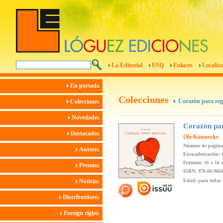
La Editorial
FAQ
Enlaces
Localiza
En portada
Colecciones
Corazón para reg
Colecciones
Novedades
Corazón par
Destacados
Ole Könnecke
Número de páginas
Autores
Encuadernación: 
Formato: 16 x 16 
Premios
ISBN: 978-84-9664
Noticias
Edad: para todas 
Distribuidores
Foreign rights