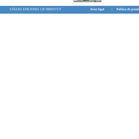
LÓGUEZ EDICIONES CIF:09693373-T
Aviso legal
|
Política de prote