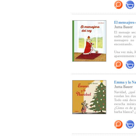
Éste es un lib
"Una historia q
calle, sino con
discurso. Una h
de compartir. 
El mensajero 
corren en los 
Jutta Bauer
nuestras calles
El mensaje sec
nadie mejor pa
mensajero no 
encontrando.
Una vez más, J
aparentemente s
"Con su trazo d
Emma y la Na
que se inicia 
desarrollo. Po
Jutta Bauer
enfrenta a nu
Navidad, ¿qué
desconocidos, 
rondan los dos
Pero
El mensaj
Todo está deco
parece enviar a
escucha música
y más tarde p
¿Cómo es de gr
pequeña joya d
barba blanca? 
"El mensajero d
momentos inolvi
Tenemos ante n
que él va dánd
Emma, la pequeñ
viaje él ya no