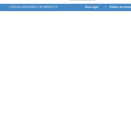
LÓGUEZ EDICIONES CIF:09693373-T
Aviso legal
|
Política de prote