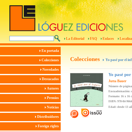
La Editorial
FAQ
Enlaces
Localiza
En portada
Colecciones
Yo pasé por el inf
Colecciones
Novedades
Yo pasé por 
Destacados
Jutta Bauer
Número de página
Autores
Encuadernación: c
Formato: 16 x 16 
Premios
ISBN: 978-84-9664
Noticias
Edad: desde 13 a
Distribuidores
Foreign rights