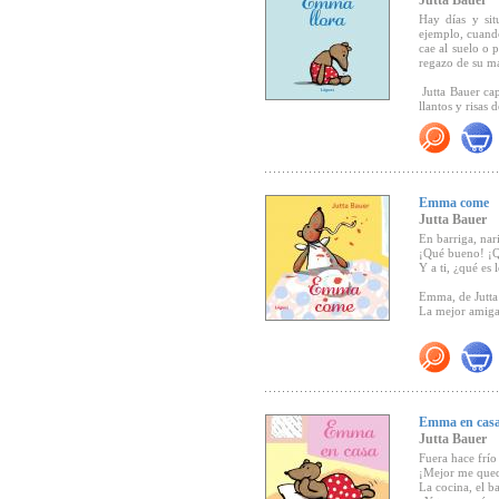
Jutta Bauer
humana y nuestr
Hay días y si
ejemplo, cuando
cae al suelo o
regazo de su m
ALGUNOS DE 
Jutta Bauer cap
llantos y risas 
- Eule des Mon
"...Un libro de
Jugend & Liter
crecer, que va
- Premio Austr
Emma come
- Premio Alemá
Jutta Bauer
En barriga, nar
- Seleccionado
¡Qué bueno! ¡Q
2001, álbum il.
Y a ti, ¿qué es 
- Seleccionad
Emma, de Jutta
dos miradas”.
La mejor amiga
"Las escenas de
pequeños con l
probar sabores 
equlibra las il
tiernas"
(Canal 
Emma en cas
Jutta Bauer
Fuera hace frío
¡Mejor me qued
La cocina, el ba