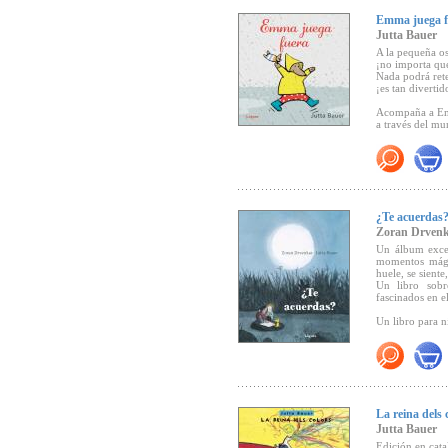
hermoso result
pequeñas accion
Emma juega f
delicioso que o
Jutta Bauer
A la pequeña o
¡no importa que
Nada podrá rete
"... una singu
¡es tan divertido
necesidad de las
Acompaña a Em
Con lápices d
a través del m
acogedoramente
una línea prec
nada falta en s
texto elemental
¿Te acuerdas
Zoran Drven
Un álbum excep
momentos mági
huele, se siente
Un libro sobr
fascinados en 
Un libro para n
Die besten 7
Lectores)
"El mágico ál
La reina dels 
recuerdo"
(Díe
Jutta Bauer
Edición en cata