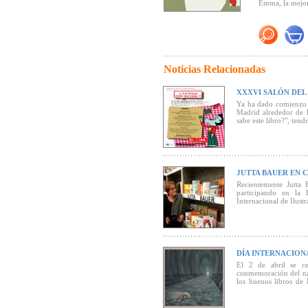
Emma, la mejor
Haz clic aquí p
Noticias Relacionadas
XXXVI SALÓN DEL 
Ya ha dado comienzo e
Madrid alrededor de l
sabe este libro?", ten
JUTTA BAUER EN 
Recientemente Jutta 
participando en la 
Internacional de Ilust
DÍA INTERNACIONA
El 2 de abril se ce
conmemoración del na
los buenos libros de 
jóvenes