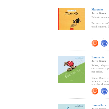
- Premio Austr
mientras siguen 
- Premio Alemá
Marecrits
"...el texto co
Jutta Bauer
- Seleccionado
que despierta 
2001, álbum il.
acuarelas de Ba
Edición en cata
realidad
(CLIJ,
- Seleccionad
En una ocasió
dos miradas”.
terriblemente. 
"...es un libro
menos palabras
Emma ríe
Jutta Bauer
Reírse, alegra
situaciones y 
pequeños.
"Jutta Bauer 
"
Madrechillon
infancia...En 
presentación" (
abordar el tema 
la risa es el e
"
Madrechillon
iniciarse en l
Emma llora
acierto, bellez