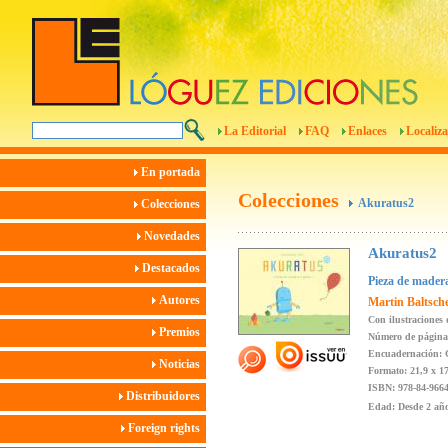
La Editorial
FAQ
Enlaces
Localiza
En portada
Colecciones
Akuratus2
Colecciones
Novedades
Akuratus2
Destacados
Pieza de mader
Autores
Martin Baltsche
Con ilustraciones
Premios
Número de página
Encuadernación: 
Noticias
Formato: 21,9 x 1
ISBN: 978-84-9664
Distribuidores
Edad: Desde 2 añ
Foreign rights