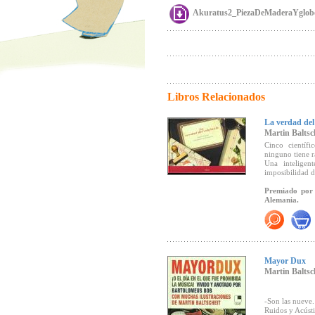
Akuratus2_PiezaDeMaderaYglobo
Libros Relacionados
La verdad del 
Martin Baltsc
Cinco científi
ninguno tiene r
Una inteligen
imposibilidad d
Premiado por 
Alemania.
"... relato cas
puede tener d
percepción, ca
reflexión sobre
historia no co
Mayor Dux
ilustraciones, 
Martin Baltsc
texto a la perf
fresco y muy d
-Son las nueve.
Ruidos y Acúst