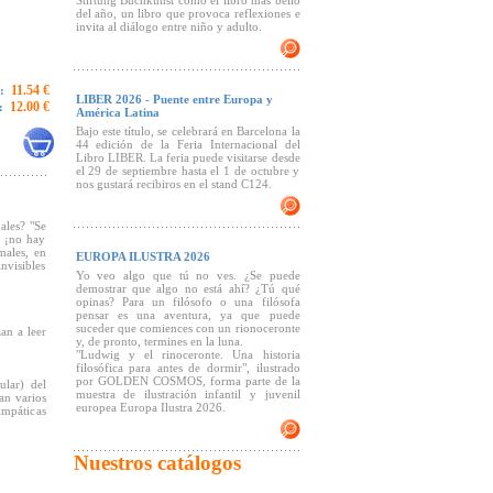
Stiftung Buchkunst como el libro más bello
del año, un libro que provoca reflexiones e
invita al diálogo entre niño y adulto.
11.54 €
:
LIBER 2026 - Puente entre Europa y
12.00 €
:
América Latina
Bajo este título, se celebrará en Barcelona la
44 edición de la Feria Internacional del
Libro LIBER. La feria puede visitarse desde
el 29 de septiembre hasta el 1 de octubre y
nos gustará recibiros en el stand C124.
ales? "Se
, ¡no hay
males, en
EUROPA ILUSTRA 2026
nvisibles
Yo veo algo que tú no ves. ¿Se puede
demostrar que algo no está ahí? ¿Tú qué
opinas? Para un filósofo o una filósofa
pensar es una aventura, ya que puede
suceder que comiences con un rionoceronte
an a leer
y, de pronto, termines en la luna.
"Ludwig y el rinoceronte. Una historia
filosófica para antes de dormir", ilustrado
por GOLDEN COSMOS, forma parte de la
ular) del
muestra de ilustración infantil y juvenil
an varios
europea Europa Ilustra 2026.
impáticas
Nuestros catálogos