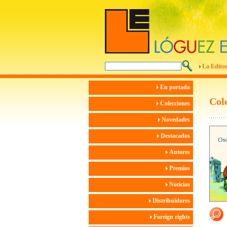
La Editor
En portada
Col
Colecciones
Novedades
Destacados
Autores
Premios
Noticias
Distribuidores
Foreign rights