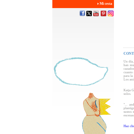
Mi cesta
CONT
Un día,
han mud
cazador
cuanto 
para la
Los ani
Katja G
solos.
"... an
plantíg
sustos 
escenas
Haz cli