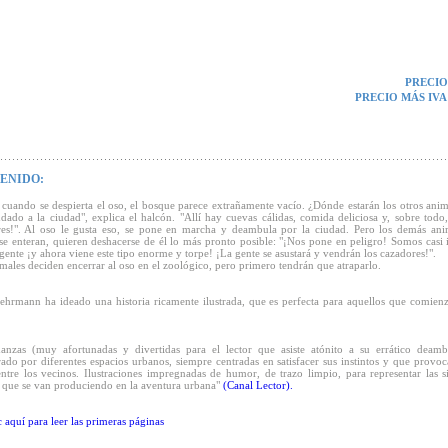
PRECIO
PRECIO MÁS IVA
ENIDO:
 cuando se despierta el oso, el bosque parece extrañamente vacío. ¿Dónde estarán los otros anim
ado a la ciudad", explica el halcón. "Allí hay cuevas cálidas, comida deliciosa y, sobre todo
es!". Al oso le gusta eso, se pone en marcha y deambula por la ciudad. Pero los demás ani
se enteran, quieren deshacerse de él lo más pronto posible: "¡Nos pone en peligro! Somos casi i
 gente ¡y ahora viene este tipo enorme y torpe! ¡La gente se asustará y vendrán los cazadores!".
males deciden encerrar al oso en el zoológico, pero primero tendrán que atraparlo.
ehrmann ha ideado una historia ricamente ilustrada, que es perfecta para aquellos que comienz
danzas (muy afortunadas y divertidas para el lector que asiste atónito a su errático deamb
rado por diferentes espacios urbanos, siempre centradas en satisfacer sus instintos y que provoc
entre los vecinos. Ilustraciones impregnadas de humor, de trazo limpio, para representar las s
 que se van produciendo en la aventura urbana"
(Canal Lector).
c aquí para leer las primeras páginas