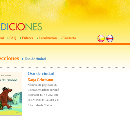
ial
FAQ
Enlaces
Localización
Contacto
ecciones
Oso de ciudad
Oso de ciudad
Katja Gehrmann
Número de páginas: 96
Encuadernación: cartoné
Formato: 15,7 x 20,5 cm
ISBN: 978-84-121583-2-8
Edad: desde 7 años