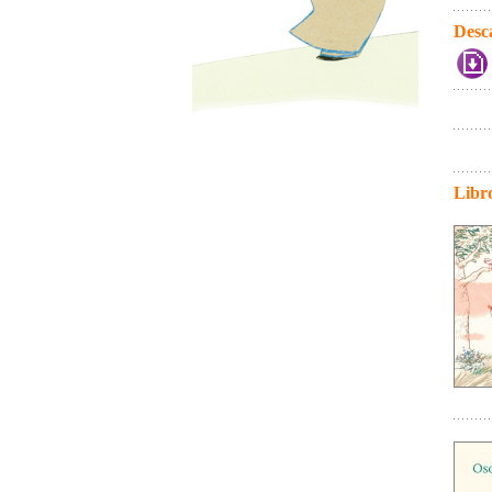
Desc
Libr