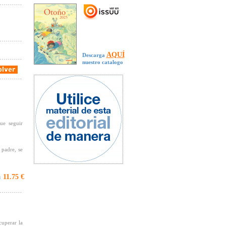
AQUÍ
Descarga
nuestro catalogo
ue seguir
 padre, se
11.75 €
:
kt
, revista
cuperar la