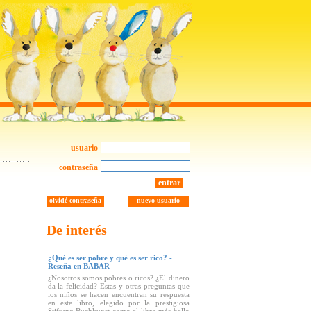
usuario
contraseña
entrar
olvidé contraseña
nuevo usuario
De interés
¿Qué es ser pobre y qué es ser rico? -
Reseña en BABAR
¿Nosotros somos pobres o ricos? ¿El dinero
da la felicidad? Estas y otras preguntas que
los niños se hacen encuentran su respuesta
en este libro, elegido por la prestigiosa