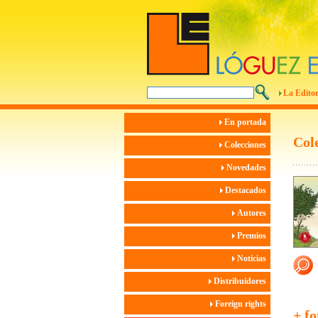
La Editor
En portada
Col
Colecciones
Novedades
Destacados
Autores
Premios
Noticias
Distribuidores
Foreign rights
+ fo