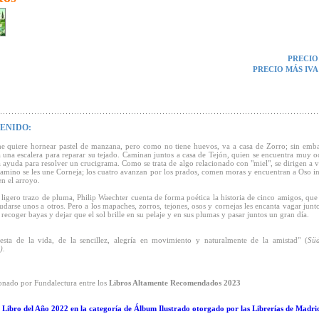
PRECIO
PRECIO MÁS IVA
ENIDO:
 quiere hornear pastel de manzana, pero como no tiene huevos, va a casa de Zorro; sin emba
a una escalera para reparar su tejado. Caminan juntos a casa de Tejón, quien se encuentra muy 
a ayuda para resolver un crucigrama. Como se trata de algo relacionado con "miel", se dirigen a v
camino se les une Corneja; los cuatro avanzan por los prados, comen moras y encuentran a Oso i
en el arroyo.
ligero trazo de pluma, Philip Waechter cuenta de forma poética la historia de cinco amigos, que 
udarse unos a otros. Pero a los mapaches, zorros, tejones, osos y cornejas les encanta vagar junt
 recoger bayas y dejar que el sol brille en su pelaje y en sus plumas y pasar juntos un gran día.
esta de la vida, de la sencillez, alegría en movimiento y naturalmente de la amistad" (
Süd
).
onado por Fundalectura entre los
Libros Altamente Recomendados 2023
Libro del Año 2022 en la categoría de Álbum Ilustrado otorgado por las Librerías de Madri