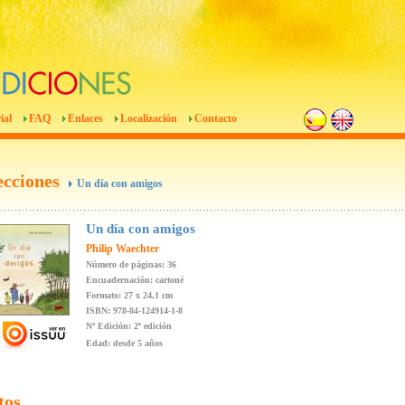
ial
FAQ
Enlaces
Localización
Contacto
ecciones
Un día con amigos
Un día con amigos
Philip Waechter
Número de páginas: 36
Encuadernación: cartoné
Formato: 27 x 24,1 cm
ISBN: 978-84-124914-1-8
Nº Edición: 2ª edición
Edad: desde 5 años
tos