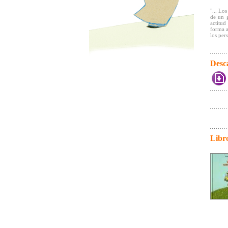
"... Lo
de un g
actitud
forma a
los per
Desc
Libr