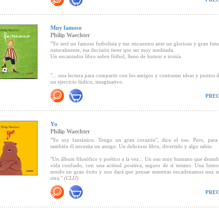
Muy famoso
Philip Waechter
"Yo seré un famoso futbolista y me encuentro ante un glorioso y gran futu
naturalmente, esa decisión tiene que ser muy meditada.
Un encantador libro sobre fútbol, lleno de humor e ironía.
PREMIOS OBTENIDOS:
"... una lectura para compartir con los amigos y contrastar ideas y puntos d
-El libro infantil más amigo de los animales (
PETA, Alemania)
un ejercicio lúdico, imaginativo.
" (
CLIJ,
Marzo de 2007)
-Recomendado en la lista de
White Ravens
PREC
-Los 7 mejores libros para jóvenes lectores
"
Muy famoso
ayuda a quererse, pero desde la comprensión de la
(Radio Alemania, Revista Fo
limitaciones. Y es que este libro invita a sonreír con los deseos de gran
-
Libro del mes (
Academia Alemana para la Literatura Infantil y Juvenil)
pequeño soñador mientras las imágenes desvelan con humor la verdadera
sus logros cotidianos... lejos de la sátira o el sarcasmo, la ironía del álbu
Yo
poco de ternura, de afecto cómplice. El humor es aquí un sutil guiño, f
Philip Waechter
inteligente desproporción entre palabras y motivos. La voz ingenua y p
del narrador, junto al testimonio veraz de las escenas ilustradas, sitúan
"Yo soy fantástico. Tengo un gran corazón", dice el oso. Pero, para s
adulto ante un espejo de su niñez. La identificación se refuerza al constat
también él necesita un amigo. Un delicioso libro, divertido y algo sabio.
Recomendado por
Canal Lector.
más intensos e inquebrantables sueños de la infancia son, en el fondo,
volubles." (
Villar Arellano
en
La tormenta en un vaso
)
"Un álbum filosófico y poético a la vez... Un oso muy humano que deamb
vida confiado, con una actitud positiva, seguro de sí mismo. Una histo
tenido un gran éxito y nos dará que pensar mientras encadenamos una so
otra."
(CLIJ)
"Un original y divertido cuento, con un toque ácido, que hará pensar. E
"...
un libro que nos llena de mimos, que nos ayuda a disfrutar de lo que
PREC
al revés, en el que humanos y animales intercambian sus papeles, un jov
buscar cobijo en los demás...
Yo
transmite entusiasmo por la vida y nos r
de la familia de las ovejas se empeña en tener una mascota..."
(El País).
maravilloso que es estar aquí." (
Villar Arellano
en
Bloc
nº 0, 2207)