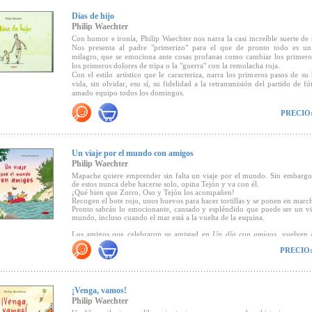
"...Un cuento para leer más de una vez e iniciar una reflexión comparti
amigos, los padres, los maestros..."
Días de hijo
(CLIJ).
Philip Waechter
Con humor e ironía, Philip Waechter nos narra la casi increíble suerte de 
Nos presenta al padre "primerizo" para el que de pronto todo es u
milagro, que se emociona ante cosas profanas como cambiar los primero
los primeros dolores de tripa o la "guerra" con la remolacha roja.
Con el estilo artístico que le caracteriza, narra los primeros pasos de su 
vida, sin olvidar, eso sí, su fidelidad a la retransmisión del partido de fú
amado equipo todos los domingos.
Resulta insuperable la maestría de Philip Waechter narrando la felici
PRECIO
padre.
"No hay muchos libros que sean tan acertados con la nueva generacíón 
como el libro de Philip Waechter" (
Suddeutsche Zeitung).
Un viaje por el mundo con amigos
Philip Waechter
"...Waechter ha conseguido plasmar la esencia de la paternidad mode
consigue sin caer en el sentimentalismo fácil, aplicando un enorme se
Mapache quiere emprender sin falta un viaje por el mundo. Sin embargo
humor y una finura para dar de lleno en el blanco de las emociones que 
de estos nunca debe hacerse solo, opina Tejón y va con él.
recién nacido en un padre de hoy. Hay que decir que toda su obra se carac
¡Qué bien que Zorro, Oso y Tejón los acompañen!
Recogen el bote rojo, unos huevos para hacer tortillas y se ponen en marc
una enorme capacidad para empatizar con los sentimientos de
Pronto sabrán lo emocionante, cansado y espléndido que puede ser un vi
contemporáneo y para sintetizarlos en clave de humor..." (Marta
mundo, incluso cuando el mar está a la vuelta de la esquina.
Educación y Biblioteca
).
Los amigos que celebraron su amistad en
Un día con amigos,
vuelven a
para disfrutar de un excitante y emocionante viaje.
PRECIO
"Waechter, artista muy popular en la literatura infantil alemana, nos 
encantadora historia, de preceptos sencillos, en donde hace gala de sus
diseños, caracterizados por una galería de personajes definidos con línea
¡Venga, vamos!
(Canal Lector).
Philip Waechter