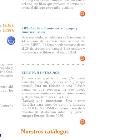
Stiftung Buchkunst como el libro más bello
del año, un libro que provoca reflexiones e
invita al diálogo entre niño y adulto.
13.46 €
:
LIBER 2026 - Puente entre Europa y
13.99 €
:
América Latina
Bajo este título, se celebrará en Barcelona la
44 edición de la Feria Internacional del
Libro LIBER. La feria puede visitarse desde
el 29 de septiembre hasta el 1 de octubre y
nos gustará recibiros en el stand C124.
rgo, este
ocupado y
er a Oso.
EUROPA ILUSTRA 2026
ntentando
Yo veo algo que tú no ves. ¿Se puede
demostrar que algo no está ahí? ¿Tú qué
opinas? Para un filósofo o una filósofa
están ahí
pensar es una aventura, ya que puede
os por los
suceder que comiences con un rionoceronte
y, de pronto, termines en la luna.
"Ludwig y el rinoceronte. Una historia
filosófica para antes de dormir", ilustrado
deutsche
por GOLDEN COSMOS, forma parte de la
muestra de ilustración infantil y juvenil
europea Europa Ilustra 2026.
Nuestros catálogos
d