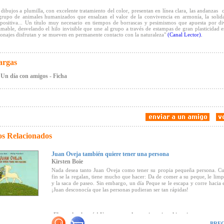
s dibujos a plumilla, con excelente tratamiento del color, presentan en línea clara, las andanzas 
rupo de animales humanizados que ensalzan el valor de la convivencia en armonía, la solida
 positiva... Un título muy necesario en tiempos de borrascas y pesimismos que apuesta por div
mable, desvelando el hilo invisible que une al grupo a través de estampas de gran plasticidad e
sonajes disfrutan y se mueven en permanente contacto con la naturaleza"
(Canal Lector)
.
argas
Un día con amigos - Ficha
os Relacionados
Juan Oveja también quiere tener una persona
Kirsten Boie
Nada desea tanto Juan Oveja como tener su propia pequeña persona. C
fin se la regalan, tiene mucho que hacer: Da de comer a su peque, le limpi
y la saca de paseo. Sin embargo, un día Peque se le escapa y corre hacia 
¡Juan desconocía que las personas pudieran ser tan rápidas!
¡El mundo al revés! Una sorprendente e ingeniosa historia.
PREC