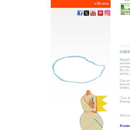
Mi cesta
CONT
Mapache
necesit
necesit
Por el 
pescar 
Con un 
para ay
prados,
"Una fi
Zeitung
Selecci
Premio 