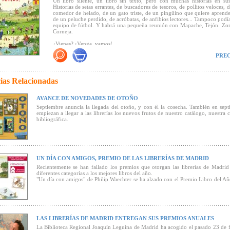
Un libro silente, un libro sin texto, pero con muchas historias en su
Historias de setas errantes, de buscadores de tesoros, de pollitos veloces, 
comedor de helado, de un gato triste, de un pingüino que quiere aprende
de un peluche perdido, de acróbatas, de anfibios lectores... Tampoco podía
equipo de fútbol. Y habrá una pequeña reunión con Mapache, Tejón. Zor
Corneja.
¿Vienes? ¡Venga, vamos!
PREC
Premio Uwe Lüders 2026
ias Relacionadas
"Siendo un libro sin palabras, no deja de ser narrativo. Las historias 
latentes, esperando a que alguien las formule en voz alta. Es un libro que i
conversación, al diálogo entre el adulto y el niño, a esa complicidad
AVANCE DE NOVEDADES DE OTOÑO
cuando ambos intentan descifrar qué diablos hace ese cerdo con esa pecer
el oso y el buey están excavando, por qué hay un plátano y un limón pa
Septiembre anuncia la llegada del otoño, y con él la cosecha. También en sep
el campo o de quién son esos ojos inquietantes que asoman por la vent
empiezan a llegar a las librerías los nuevos frutos de nuestro catálogo, nuestra 
sótano.
bibliográfica.
También vale mencionar el cuidado editorial con el que Lóguez ha tra
libro. Impreso en Alemania (...) se ha utilizado barniz de impresión a base
se ha prescindido de laminados plásticos, apostando por una produ
sostenible que además es de mejor calidad. Las páginas de cartón son rob
no excesivamente pesadas, las esquinas redondeadas protegen dedos y pa
UN DÍA CON AMIGOS, PREMIO DE LAS LIBRERÍAS DE MADRID
conjunto transmite esa sensación de objeto bien hecho que invita a usar 
Recientemente se han fallado los premios que otorgan las librerías de Madrid
vez"
(Revista Babar)
diferentes categorías a los mejores libros del año.
"Un día con amigos" de Philip Waechter se ha alzado con el Premio Libro del Añ
"Un canto a la vida al aire libre, a la amistad, a la acogedora naturale
categoría de álbum ilustrado.
delicia entretenerse en las ilustraciones, tratando de seguir los pasos de los
personajes y descubrir otros que no habíamos visto en un primer reco
consejo: no tener prisa y disfrutar hasta el más pequeño detalle. Si es a
todavía mejor" (
Reseña en Peonza
)
LAS LIBRERÍAS DE MADRID ENTREGAN SUS PREMIOS ANUALES
La Biblioteca Regional Joaquín Leguina de Madrid ha acogido el pasado 23 de 