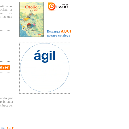
cotidianas
ridad, la
ertir, de
n las que
AQUÍ
Descarga
nuestro catalogo
uando por
a la jaula
el bosque.
13 €
IO: