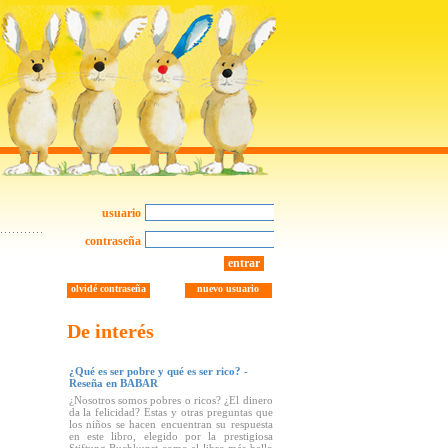
usuario
contraseña
entrar
olvidé contraseña
nuevo usuario
De interés
¿Qué es ser pobre y qué es ser rico? -
Reseña en BABAR
¿Nosotros somos pobres o ricos? ¿El dinero
da la felicidad? Estas y otras preguntas que
los niños se hacen encuentran su respuesta
en este libro, elegido por la prestigiosa