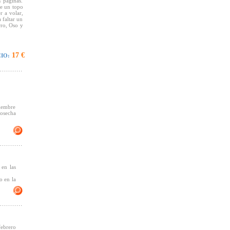
s páginas.
de un topo
r a volar,
 faltar un
ro, Oso y
17 €
IO:
están ahí,
nvita a la
 que surge
a, por qué
seando por
tiembre
ana de un
cosecha
tado este
 de agua y
cción más
ustas pero
redes y el
una y otra
 en las
o en la
za. Es una
 diferentes
rrido. Un
compañado,
febrero