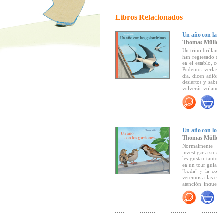
Libros Relacionados
Un año con la
Thomas Müll
Un trino brilla
han regresado 
en el establo, 
Podemos verlas
día, dicen adió
desiertos y sab
volverán voland
Este es un libr
abrir para apre
Un año con lo
Thomas Müll
"Un álbum inf
Normalmente s
investigar a su
les gustan tant
en un tour guia
"boda" y la co
veremos a las c
atención inque
exploratorias,
padres. Y cua
donde construir