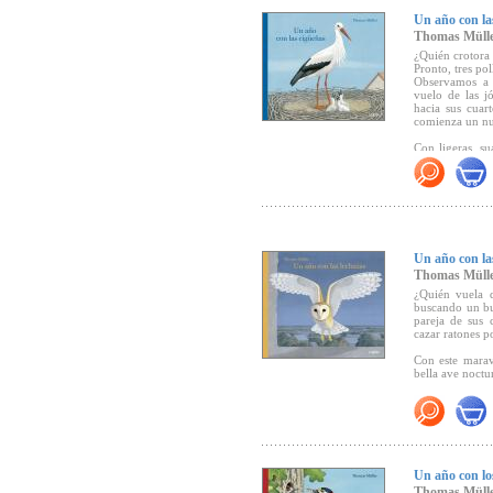
Un año con la
Thomas Müller n
Thomas Müll
los hábitats 
ilustraciones d
¿Quién crotora
Pronto, tres po
Observamos a 
"Thomas Müller 
vuelo de las jo
año con las g
hacia sus cuar
comienza un nue
golondrinas qu
para los lecto
Con ligeras, su
Lector
).
queridas aves d
"Un libro info
dirige y muy a
Un año con la
Thomas Müll
¿Quién vuela d
buscando un bu
pareja de sus 
cazar ratones po
Con este marav
bella ave noctu
Un año con lo
Thomas Müll