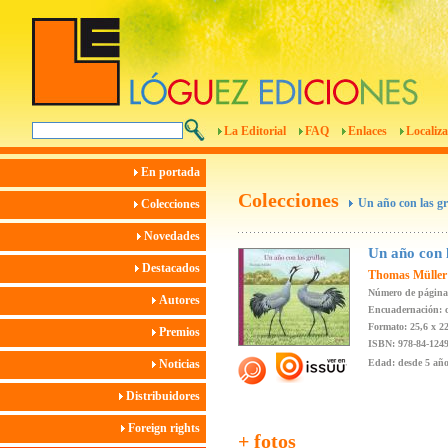
La Editorial
FAQ
Enlaces
Localiza
En portada
Colecciones
Un año con las gr
Colecciones
Novedades
Un año con l
Destacados
Thomas Müller
Número de página
Autores
Encuadernación: c
Formato: 25,6 x 2
Premios
ISBN: 978-84-1249
Noticias
Edad: desde 5 añ
Distribuidores
Foreign rights
+ fotos