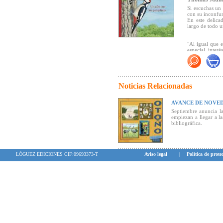
Si escuchas un m
con su inconfun
En este delica
largo de todo u
"Al igual que 
especial inter
trenzar un relat
distintas estac
habitan, recr
diferentes act
observadores d
Noticias Relacionadas
aficionados"
(Ca
AVANCE DE NOVE
Septiembre anuncia la
empiezan a llegar a la
bibliográfica.
LÓGUEZ EDICIONES CIF:09693373-T
Aviso legal
|
Política de prote