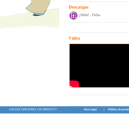
Descargas
¡Shhh! - Ficha
Vídeo
LÓGUEZ EDICIONES CIF:09693373-T
Aviso legal
|
Política de prote