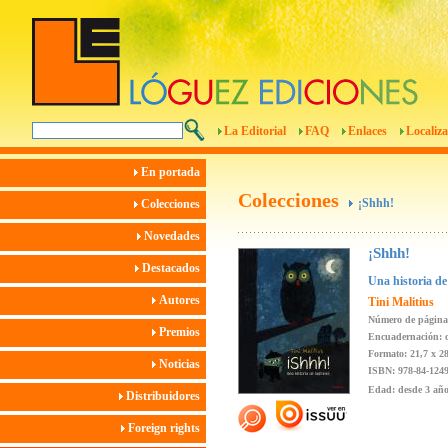
La Editorial
FAQ
Enlaces
Localiza
En portada
Colecciones
¡Shhh!
Colecciones
Novedades
¡Shhh!
Destacados
Una historia de
Autores
Tini Malitius
Número de página
Premios
Encuadernación: c
Formato: 21,7 x 2
Noticias
ISBN: 978-84-1249
Edad: desde 3 añ
Distribuidores
Foreign rights