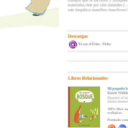
trabajos que la escritora y dibujant
materiales cien por cien naturales (.
este simpático mamífero insectívoro l
Descargas
Yo soy el Erizo - Ficha
Libros Relacionados
Mi pequeño b
Katrin Wiehle
Descubre el bo
árboles distint
100% libro nat
ecológicas.
Premiado como 