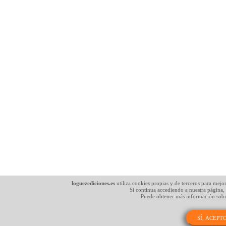
loguezediciones.es
utiliza cookies propias y de terceros para mejo
Si continua accediendo a nuestra página,
Puede obtener más información sobr
SÍ, ACEPT