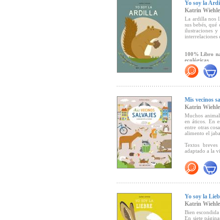
Yo soy la Ardi
ilustrada por 
Katrin Wiehle
editada en pape
su talento a la
La ardilla nos
espacios y ecos
sus bebés, qué 
ilustraciones y
interrelaciones
Títeres "Eco-Fri
100% Libro nat
ecológicas
Haz clic aquí p
Mis vecinos sa
Katrin Wiehle
Muchos animales
en áticos. En e
entre otras cos
alimento el jab
Textos breves
adaptado a la v
100% libro nat
ecológicas.
Yo soy la Lieb
Katrin Wiehle
Bien escondida e
En siete página