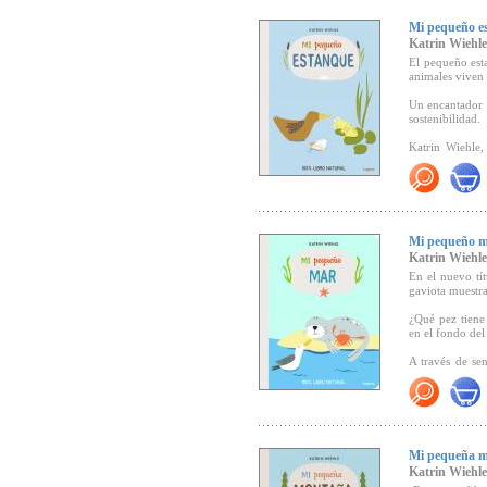
por el medio a
Mi pequeño e
"Una propuesta
Katrin Wiehle
(
Canal Lector).
El pequeño esta
animales viven 
Un encantador 
sostenibilidad.
Katrin Wiehle, 
hecho 100% de 
Con breves te
conocimiento d
"Una propuesta
Mi pequeño 
(Canal Lector).
Katrin Wiehle
En el nuevo tít
gaviota muestra
¿Qué pez tiene
en el fondo del
A través de se
lugar habitado.
Katrin Wiehle, 
interés por el
Libro 100% nat
Mi pequeña 
ecológicas.
Katrin Wiehle