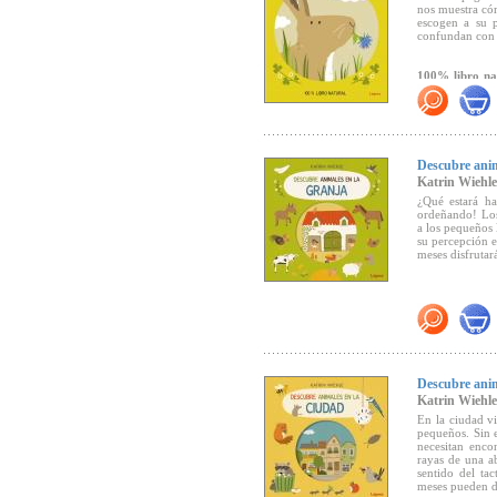
nos muestra có
escogen a su p
confundan con 
100% libro nat
ecológicas
"Dibujos tierno
narración en pr
sensación de du
Descubre anim
edita esta pro
Katrin Wiehle
reciclado, tint
en la manipula
¿Qué estará ha
(Canal Lector)
.
ordeñando! Los 
a los pequeños l
su percepción e
meses disfrutar
Descubre anim
Katrin Wiehle
En la ciudad v
pequeños. Sin e
necesitan enco
rayas de una ab
sentido del tac
meses pueden de