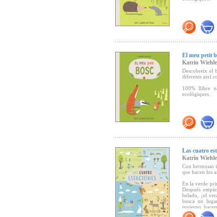
El meu petit 
Katrin Wiehle
Descobreix el b
diferents així c
100% llibre n
ecològiques.
Las cuatro es
Katrin Wiehle
Con hermosas il
que hacen los a
En la verde pri
Después empiez
helado, ¡el ver
busca un lugar
invierno, hacem