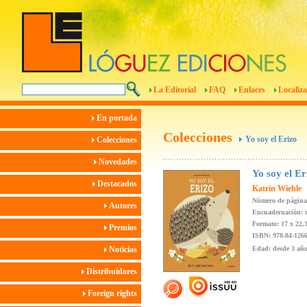
La Editorial
FAQ
Enlaces
Localiza
En portada
Colecciones
Yo soy el Erizo
Colecciones
Novedades
Yo soy el Er
Destacados
Katrin Wiehle
Número de página
Autores
Encuadernación: 
Formato: 17 x 22,
Premios
ISBN: 978-84-1266
Noticias
Edad: desde 3 añ
Distribuidores
Foreign rights