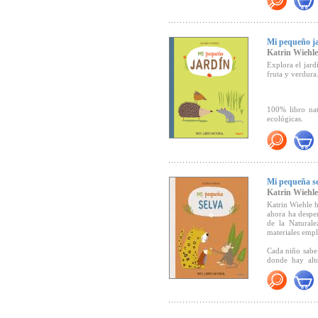
Un punto curio
Haz clic aquí p
Mi pequeño j
Katrin Wiehle
Crítica en Babel
Explora el jardí
fruta y verdura
100% libro nat
ecológicas.
"Ameno y muy cl
conociendo su 
Mi pequeña s
Crítica en Babel
Katrin Wiehle
Katrin Wiehle h
ahora ha desper
de la Natural
materiales emp
Cada niño sabe 
donde hay alto
cálidos, línea
bosque”, nos de
De la mano del
la selva, trepa
buscar delicios