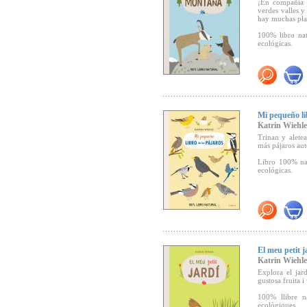
¡En compañía 
"Una propuesta
verdes valles 
(Canal Lector).
hay muchas plan
100% libro nat
ecológicas.
"...emocionan
candorosas est
reciclado y con
abre la colecci
en bosques, sel
Mi pequeño li
Katrin Wiehle
Trinan y alete
más pájaros au
Libro 100% nat
ecológicas.
El meu petit j
Katrin Wiehle
Explora el jard
gustosa fruita i
100% llibre n
ecològiques.