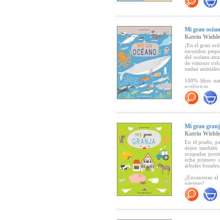
"En cada momen
detalles y div
nueva propues
Katrin Wiehle"
Mi gran océa
Katrin Wiehle
¡En el gran océ
esconden peque
del océano atra
de vistosos col
nadan animales
100% libro nat
ecológicas.
"El álbum pone
tiempo que se 
conocer y amar
elegancia y limp
Mi gran gran
Katrin Wiehle
En el prado, pa
dejen también 
ocupadas ponie
echa primero u
árboles frutales
¿Encuentras al
páginas?
100% libro natu
ecológicas.
"Al igual que 