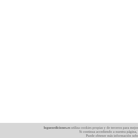
loguezediciones.es
utiliza cookies propias y de terceros para mejo
Si continua accediendo a nuestra página,
Puede obtener más información sobr