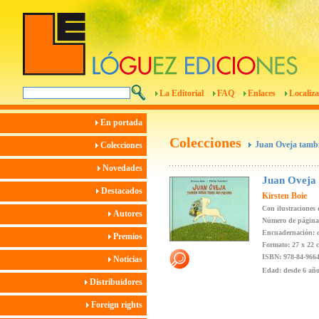
La Editorial
FAQ
Enlaces
Localiza
En portada
Colecciones
Juan Oveja tambi
Colecciones
Novedades
Juan Oveja 
Destacados
Kirsten Boie
Con ilustraciones
Autores
Número de páginas
Encuadernación: c
Premios
Formato: 27 x 22 
ISBN: 978-84-9664
Noticias
Edad: desde 6 añ
Distribuidores
Foreign rights