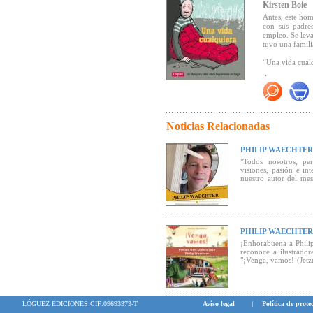
Kirsten Boie
Antes, este homb
con sus padre
empleo. Se leva
tuvo una famili
“Una vida cualq
Éste es un lib
"Una historia q
calle, sino con
discurso. Una h
Noticias Relacionadas
de compartir. 
corren en los 
nuestras calles
PHILIP WAECHTER
"Todos nosotros, pe
visiones, pasión e in
nuestro autor del mes
Madrid al mejor libro 
PHILIP WAECHTER
¡Enhorabuena a Phili
reconoce a ilustrador
"¡Venga, vamos! (Jetzt
cautivó al jurado.
LÓGUEZ EDICIONES CIF:09693373-T
Aviso legal
|
Política de prote