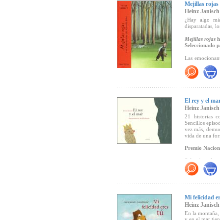
que el protago
Mejillas rojas
por una liebre
Heinz Janisch
¿Hay algo más
disparatadas, l
Mejillas rojas
h
Seleccionado p
Las emocionante
tonos tiernos so
por Aljoscha B
Mejillas rojas
"
edición forman 
"La mágica con
este sobresalien
El rey y el ma
de una hermosa 
Heinz Janisch
(
CLIJ
, Marzo d
21 historias c
Sencillos episo
vez más, demues
vida de una fo
Premio Naciona
Seleccionado p
"
Un bello y
protagonizadas 
humana: el pode
Mi felicidad e
Babar).
Heinz Janisch
En la montaña, 
y en el mar tie