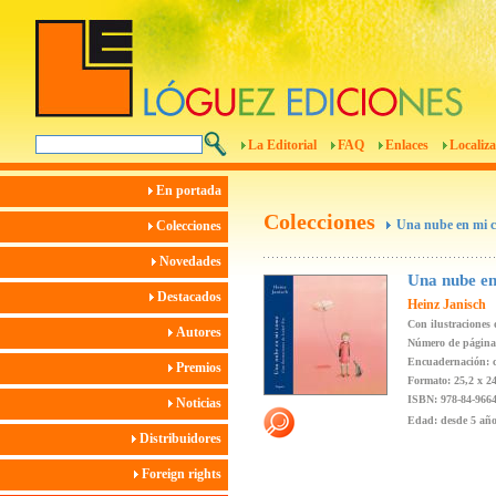
La Editorial
FAQ
Enlaces
Localiza
En portada
Colecciones
Una nube en mi 
Colecciones
Novedades
Una nube e
Destacados
Heinz Janisch
Con ilustraciones
Autores
Número de páginas
Encuadernación: c
Premios
Formato: 25,2 x 2
ISBN: 978-84-9664
Noticias
Edad: desde 5 añ
Distribuidores
Foreign rights