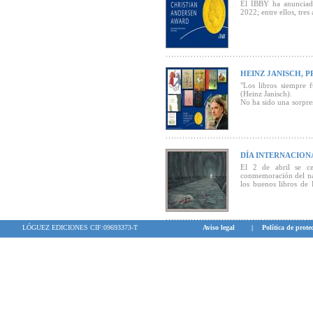
El IBBY ha anunciado
2022; entre ellos, tre
HEINZ JANISCH, P
"Los libros siempre 
(Heinz Janisch).
No ha sido una sorpre
jurado del IBBY haya 
Christian Andersen 202
DÍA INTERNACIONA
El 2 de abril se ce
conmemoración del na
los buenos libros de 
jóvenes
LÓGUEZ EDICIONES CIF:09693373-T
Aviso legal
|
Política de prote