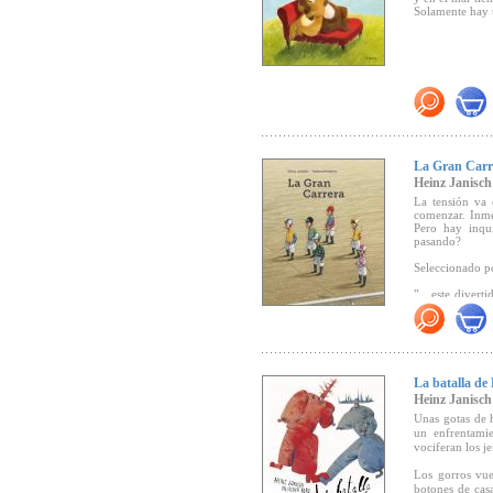
"Un pequeño, sa
Solamente hay u
"
El sencillo le
pequeños como 
La Gran Carr
Heinz Janisch
La tensión va
comenzar. Inmed
Pero hay inqui
pasando?
Seleccionado p
"... este divert
determinadas c
cada año, la l
han sido sorpre
Camellos de t
demostrar sus 
sobre lo que e
La batalla de
asistentes, el 
Heinz Janisch
representaci
determinados pe
Unas gotas de 
crítica social a
un enfrentamie
elitismo que r
vociferan los j
Los gorros vue
"Janisch nos v
botones de casa
humorística af