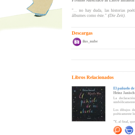
Premio Austriaco al Libro Infantil
"... no hay duda, las historias poét
álbumes como éste."
(
Die Zeit).
Descargas
ilus_nube
Libros Relacionados
El pañuelo de
Heinz Janisch
La declaraci
simbólicamente
Los dibujos de
poéticamente lo
"Y, al final, qu
"
...Se trata d