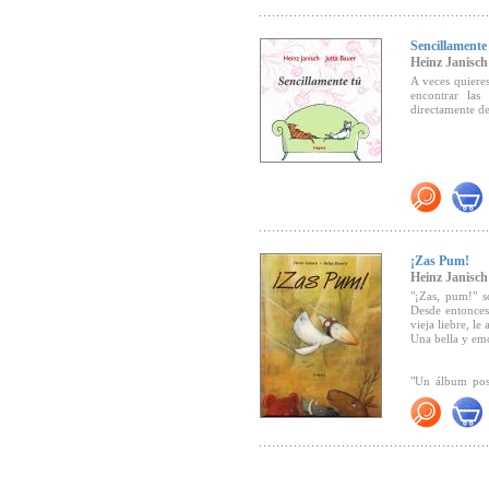
parece que no 
algo nuevo qu
Lectura).
Sencillamente
Heinz Janisch
Recomendado 
A veces quieres
Recomendado p
encontrar las
directamente de
¡Zas Pum!
Heinz Janisch
"¡Zas, pum!" 
Desde entonces,
vieja liebre, le
Una bella y emo
"Un álbum posi
habla de puer
(
Cuatrogatos, re
"Bajo los suave
calidez a los d
feliz, nos enco