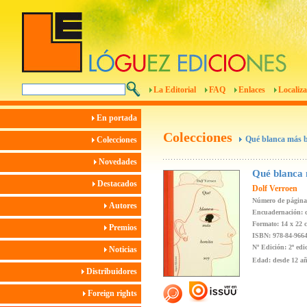
La Editorial
FAQ
Enlaces
Localiza
En portada
Colecciones
Qué blanca más b
Colecciones
Novedades
Qué blanca 
Destacados
Dolf Verroen
Número de página
Autores
Encuadernación: c
Formato: 14 x 22 
Premios
ISBN: 978-84-9664
Nº Edición: 2ª edi
Noticias
Edad: desde 12 a
Distribuidores
Foreign rights