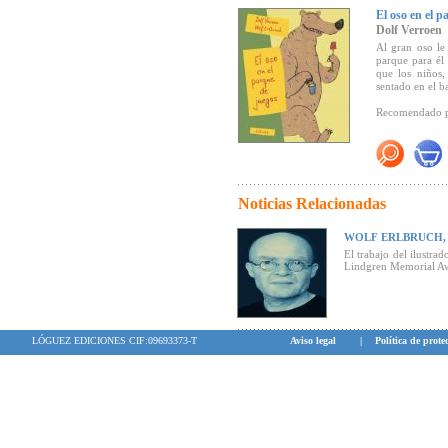
El oso en el p
Dolf Verroen
Al gran oso le
parque para él
que los niños,
sentado en el b
Recomendado 
"
El autor, Do
expectativas: s
avispado y que,
Erlbruch acomp
El
milagro de
Noticias Relacionadas
característico e
WOLF ERLBRUCH, 
"... Mención a
El trabajo del ilustr
ricas, tan cáli
Lindgren Memorial A
largo rato. Un
caminos de la T
LÓGUEZ EDICIONES CIF:09693373-T
Aviso legal
|
Política de prote