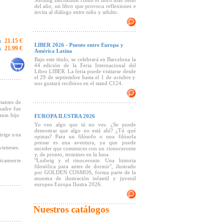
Stiftung Buchkunst como el libro más bello
del año, un libro que provoca reflexiones e
invita al diálogo entre niño y adulto.
21.15 €
:
LIBER 2026 - Puente entre Europa y
21.99 €
:
América Latina
Bajo este título, se celebrará en Barcelona la
44 edición de la Feria Internacional del
Libro LIBER. La feria puede visitarse desde
el 29 de septiembre hasta el 1 de octubre y
nos gustará recibiros en el stand C124.
tantes de
padre fue
auss hijo
EUROPA ILUSTRA 2026
Yo veo algo que tú no ves. ¿Se puede
demostrar que algo no está ahí? ¿Tú qué
dirige una
opinas? Para un filósofo o una filósofa
pensar es una aventura, ya que puede
vieneses.
suceder que comiences con un rionoceronte
y, de pronto, termines en la luna.
icamente
"Ludwig y el rinoceronte. Una historia
filosófica para antes de dormir", ilustrado
por GOLDEN COSMOS, forma parte de la
muestra de ilustración infantil y juvenil
europea Europa Ilustra 2026.
Nuestros catálogos