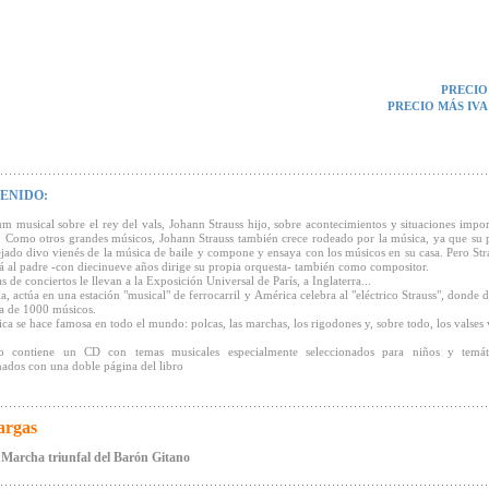
PRECIO
PRECIO MÁS IVA
ENIDO:
m musical sobre el rey del vals, Johann Strauss hijo, sobre acontecimientos y situaciones impor
. Como otros grandes músicos, Johann Strauss también crece rodeado por la música, ya que su 
ejado divo vienés de la música de baile y compone y ensaya con los músicos en su casa. Pero Str
á al padre -con diecinueve años dirige su propia orquesta- también como compositor.
s de conciertos le llevan a la Exposición Universal de París, a Inglaterra...
a, actúa en una estación "musical" de ferrocarril y América celebra al "eléctrico Strauss", donde 
a de 1000 músicos.
ca se hace famosa en todo el mundo: polcas, las marchas, los rigodones y, sobre todo, los valses 
ro contiene un CD con temas musicales especialmente seleccionados para niños y temát
nados con una doble página del libro
argas
Marcha triunfal del Barón Gitano