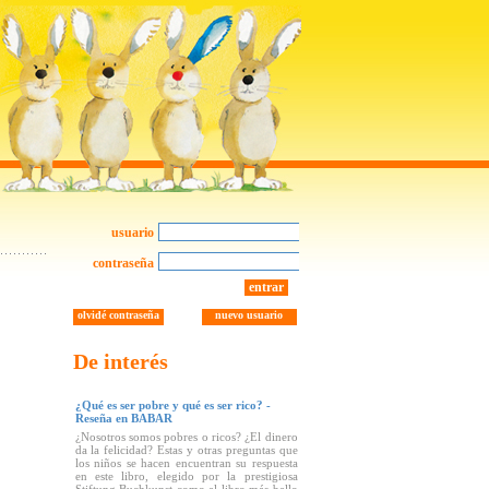
usuario
contraseña
entrar
olvidé contraseña
nuevo usuario
De interés
¿Qué es ser pobre y qué es ser rico? -
Reseña en BABAR
¿Nosotros somos pobres o ricos? ¿El dinero
da la felicidad? Estas y otras preguntas que
los niños se hacen encuentran su respuesta
en este libro, elegido por la prestigiosa