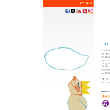
Mi cesta
CONT
Un álbu
su vida
un fest
superar
Las gira
En Rusi
orquest
Su músi
El lib
relacio
Desc