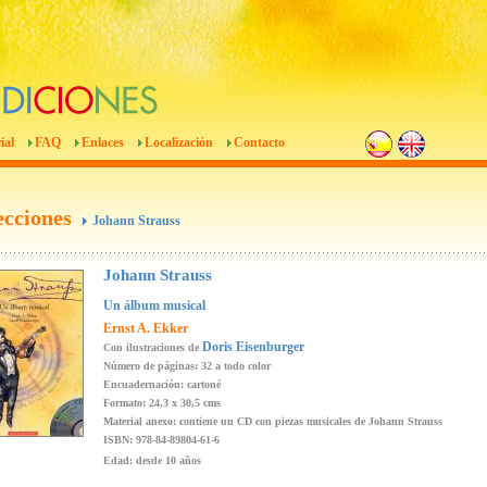
ial
FAQ
Enlaces
Localización
Contacto
ecciones
Johann Strauss
Johann Strauss
Un álbum musical
Ernst A. Ekker
Doris Eisenburger
Con ilustraciones de
Número de páginas: 32 a todo color
Encuadernación: cartoné
Formato: 24,3 x 30,5 cms
Material anexo: contiene un CD con piezas musicales de Johann Strauss
ISBN: 978-84-89804-61-6
Edad: desde 10 años