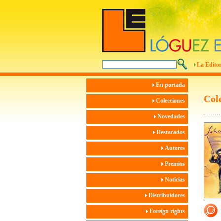
La Editor
En portada
Col
Colecciones
Novedades
Destacados
Autores
Premios
Noticias
Distribuidores
Foreign rights