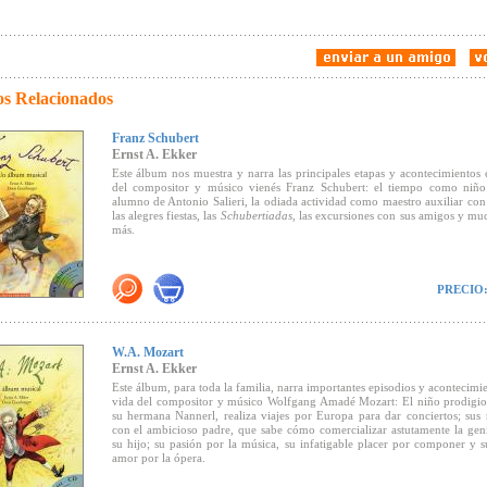
os Relacionados
Franz Schubert
Ernst A. Ekker
Este álbum nos muestra y narra las principales etapas y acontecimientos 
del compositor y músico vienés Franz Schubert: el tiempo como niño
alumno de Antonio Salieri, la odiada actividad como maestro auxiliar con
las alegres fiestas, las
Schubertiadas
, las excursiones con sus amigos y mu
más.
El texto de Ernst A. Ekker está escrito con tal claridad que el lector se s
allá de lo biográfico, "introducido" en la persona de Franz Schubert.
PRECIO
aparece un escenario emocionante de aquel tiempo: la Viena de la 
napoleónica, del Congreso de Viena y del estado policial de Metternich.
Las magistrales ilustraciones de Doris Eisenburger muestran no solament
real de Franz Schubert, sino también sus sueños y fantasías.
W.A. Mozart
Ernst A. Ekker
El libro contiene un CD con obras que han sido seleccionadas para niñ
temáticamente, están relacionadas con una doble página del libro.
Este álbum, para toda la familia, narra importantes episodios y acontecimie
vida del compositor y músico Wolfgang Amadé Mozart: El niño prodigio
su hermana Nannerl, realiza viajes por Europa para dar conciertos; sus 
con el ambicioso padre, que sabe cómo comercializar astutamente la gen
su hijo; su pasión por la música, su infatigable placer por componer y s
amor por la ópera.
El sugestivo texto de Ernst A. Ekker y las ilustraciones de Doris Eisenbu