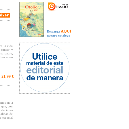
AQUÍ
Descarga
nuestro catalogo
en la vida
 cantor y
 su padre,
chas cosas
iente, más
 A la vez,
21.99 €
:
ocupación
e el mundo
os y que,
ntos en la
 que, con
relaciones
ialidad de
u especial
rger hacen