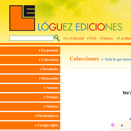
La Editorial
FAQ
Enlaces
Localiza
En portada
Colecciones
Todo lo que deseo
Colecciones
Novedades
Destacados
Autores
Premios
Noticias
Distribuidores
Foreign rights