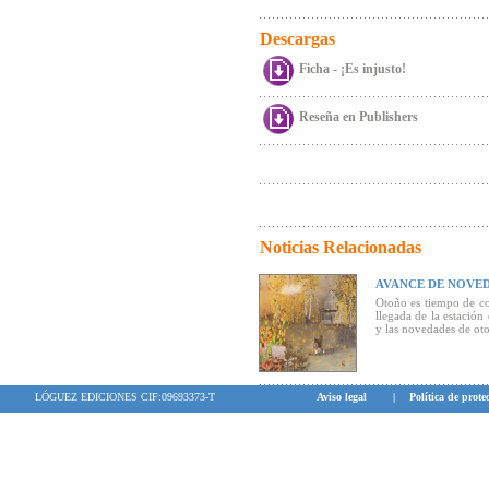
Descargas
Ficha - ¡Es injusto!
Reseña en Publishers
Noticias Relacionadas
AVANCE DE NOVED
Otoño es tiempo de co
llegada de la estación
y las novedades de ot
LÓGUEZ EDICIONES CIF:09693373-T
Aviso legal
|
Política de prote