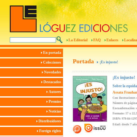
La Editorial
FAQ
Enlaces
Localiza
En portada
Portada
¡Es injusto!
Colecciones
Novedades
¡Es injusto!
Destacados
Sobre la equidad
Autores
Assata Frauh
Con ilustraciones
Premios
Número de página
Encuadernación: c
Noticias
Formato: 17 x 22,
ISBN: 978-84-1297
Distribuidores
Edad: desde 7 añ
Foreign rights