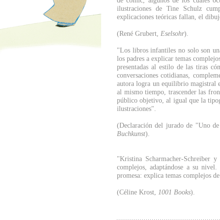
de cómic, algunos de los cuales oc
ilustraciones de Tine Schulz cum
explicaciones teóricas fallan, el dib
(René Grubert,
Eselsohr
).
"Los libros infantiles no solo son u
los padres a explicar temas complejos 
presentadas al estilo de las tiras c
conversaciones cotidianas, complemen
autora logra un equilibrio magistral 
al mismo tiempo, trascender las fron
público objetivo, al igual que la tipo
ilustraciones".
(Declaración del jurado de "Uno de
Buchkunst
).
"Kristina Scharmacher-Schreiber y
complejos, adaptándose a su nivel.
promesa: explica temas complejos de
(Céline Krost,
1001 Books
).