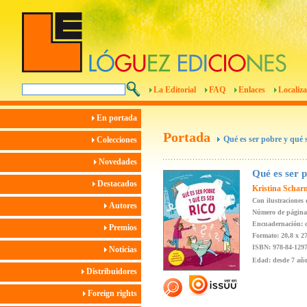
La Editorial
FAQ
Enlaces
Localiza
En portada
Portada
Qué es ser pobre y qué s
Colecciones
Novedades
Qué es ser p
Destacados
Kristina Schar
Con ilustraciones
Autores
Número de página
Encuadernación: c
Premios
Formato: 20,8 x 2
ISBN: 978-84-1297
Noticias
Edad: desde 7 añ
Distribuidores
Foreign rights