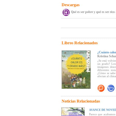
Descargas
Qué es ser pobre y qué es ser rico 
Libros Relacionados
¿Cuánto calor
Kristina Scha
¿Se está volvie
un grado? Los 
imágenes descr
diferentes zon
¿Cómo se sabe 
afectan al clim
Libro ecológico
aceites mineral
Algunos premio
Noticias Relacionadas
- Premio Franco
AVANCE DE NOVED
- Premio de la
Parece que acabamos 