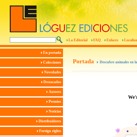
La Editorial
FAQ
Enlaces
Localiza
En portada
Portada
Descubre animales en l
Colecciones
Novedades
Destacados
Autores
Premios
Noticias
Distribuidores
Foreign rights