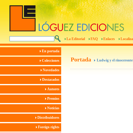
La Editorial
FAQ
Enlaces
Localiza
En portada
Portada
Ludwig y el rinoceronte
Colecciones
Novedades
Destacados
Autores
Premios
Noticias
Distribuidores
Foreign rights