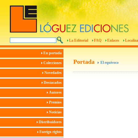
La Editorial
FAQ
Enlaces
Localiza
En portada
Portada
El equívoco
Colecciones
Novedades
Destacados
Autores
Premios
Noticias
Distribuidores
Foreign rights