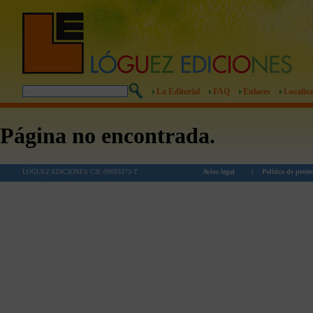
La Editorial
FAQ
Enlaces
Localiza
Página no encontrada.
LÓGUEZ EDICIONES CIF:09693373-T
Aviso legal
|
Política de prote