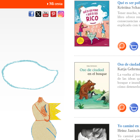
Qué es ser pob
Mi cesta
Kristina Scha
Tener mucho, te
libro ofrece re
consecuencias 
explicado con te
Oso de ciudad
Katja Gehrm
La vuelta al bo
de las ideas q
bosque e inunda
cómo detenerlo
Yo caminé en 
Heinz Janisch
Yo caminé por 
animales y ta