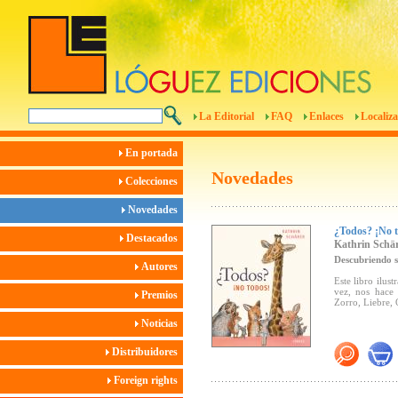
La Editorial
FAQ
Enlaces
Localiza
En portada
Novedades
Colecciones
Novedades
¿Todos? ¡No 
Destacados
Kathrin Schä
Descubriendo s
Autores
Este libro ilus
vez, nos hace 
Premios
Zorro, Liebre, 
Noticias
Distribuidores
Foreign rights