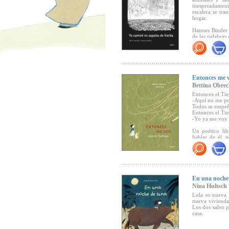
inesperadament
escalera se tr
hogar.
Hannes Binder 
de las palabras 
más allá del tex
Entonces me v
Bettina Obrec
Entonces el Tie
-Aquí no me pu
Todos se empeñ
Entonces el Tie
-Yo ya me voy -
Un poético lib
hablar de él, 
amigo que nos a
En una noche
Nina Hultsch
Lola es nueva 
nueva vivienda
Los dos salen p
casa.