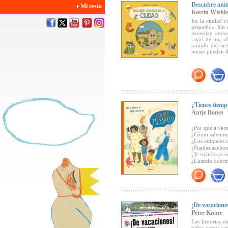
Descubre anim
Mi cesta
Katrin Wiehle
En la ciudad v
pequeños. Sin e
necesitan enco
rayas de una ab
sentido del tac
meses pueden de
¿Tienes tiemp
Antje Bones
¿Por qué a vece
¿Cómo sabemos 
¿Los animales 
¿Puedes acelera
¿Y cuándo es e
¿Cuando duermo
¿El tiempo pasa
¿Por qué existe
Las autoras for
enfoque prácti
¡De vacacione
conversación.
Peter Knorr
Las historias e
niños como a m