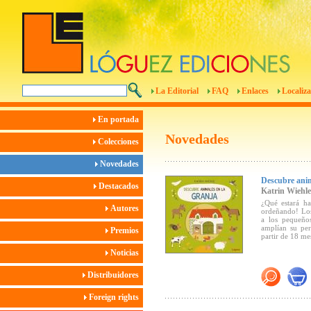
La Editorial
FAQ
Enlaces
Localiza
En portada
Novedades
Colecciones
Novedades
Descubre anim
Destacados
Katrin Wiehle
¿Qué estará ha
Autores
ordeñando! Los 
a los pequeños
amplían su per
Premios
partir de 18 me
Noticias
Distribuidores
Foreign rights