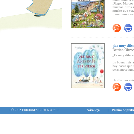
Diego, Marcos 
muchos otros n
mucho que ver.
¡Serán unas vac
¿Es muy difere
Bettina Obrec
¿Es muy diferen
Es bueno reír a
hay cosas que 
permanece igua
Un diálogo entr
la vejez y todo
Nominado al Pr
LÓGUEZ EDICIONES CIF:09693373-T
Aviso legal
|
Política de prote