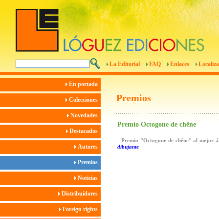
La Editorial
FAQ
Enlaces
Localiza
En portada
Premios
Colecciones
Novedades
Premio Octogone de chêne
Destacados
-
Premio "Octogone de chêne" al mejor á
Autores
dibujante
Premios
Noticias
Distribuidores
Foreign rights